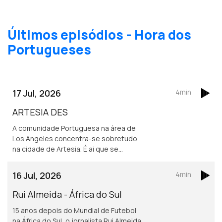
Tolhão, no concelho de Vimioso, uma
homenagem a trás os montes, inspirada
em Miguel Torga.
Últimos episódios - Hora dos
Portugueses
17 Jul, 2026
4min
ARTESIA DES
A comunidade Portuguesa na área de
Los Angeles concentra-se sobretudo
na cidade de Artesia. É ai que se
localiza um dos mais frequentados e
dinâmicos, centros culturais
16 Jul, 2026
4min
Portugueses nos Estados Unidos.
Rui Almeida - África do Sul
15 anos depois do Mundial de Futebol
na África do Sul, o jornalista Rui Almeida