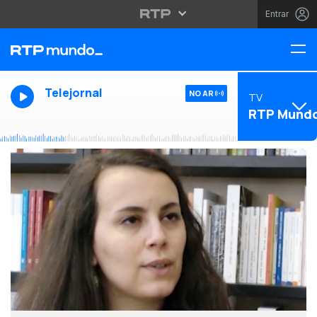
Entrar
Telejornal
NO AR
TV
RTP Mund