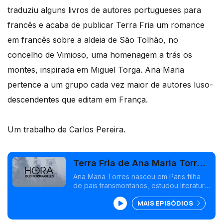
traduziu alguns livros de autores portugueses para
francês e acaba de publicar Terra Fria um romance
em francês sobre a aldeia de São Tolhão, no
concelho de Vimioso, uma homenagem a trás os
montes, inspirada em Miguel Torga. Ana Maria
pertence a um grupo cada vez maior de autores luso-
descendentes que editam em França.
Um trabalho de Carlos Pereira.
Terra Fria de Ana Maria Torres
inspirada em Miguel Torga
Ana Maria Torres nasceu em Paris filha
de pais transmontanos, estudou literatura
na Sorbonne, já traduziu alguns livros de
MAIS EPISÓDIOS
autores portugueses para francês e
acaba de publicar Terra Fria um romance
em francês sobre a aldeia de São