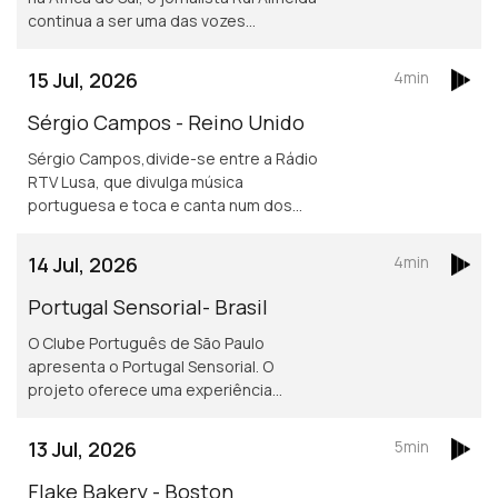
continua a ser uma das vozes
portuguesas mais reconhecidas do
jornalismo desportivo, nos países da
15 Jul, 2026
4min
lusofonia.
Sérgio Campos - Reino Unido
Sérgio Campos,divide-se entre a Rádio
RTV Lusa, que divulga música
portuguesa e toca e canta num dos
mais conhecidos restaurantes
portugueses em Londres.
14 Jul, 2026
4min
Portugal Sensorial- Brasil
O Clube Português de São Paulo
apresenta o Portugal Sensorial. O
projeto oferece uma experiência
imersiva completa, combinando
exposição histórica, alta gastronomia
13 Jul, 2026
5min
e um show audiovisual tecnológico.
Flake Bakery - Boston