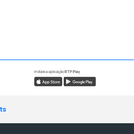
Instale a aplicação
RTP Play
ts