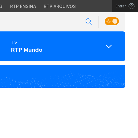
G
RTP ENSINA
RTP ARQUIVOS
Entrar
TV
RTP Mundo