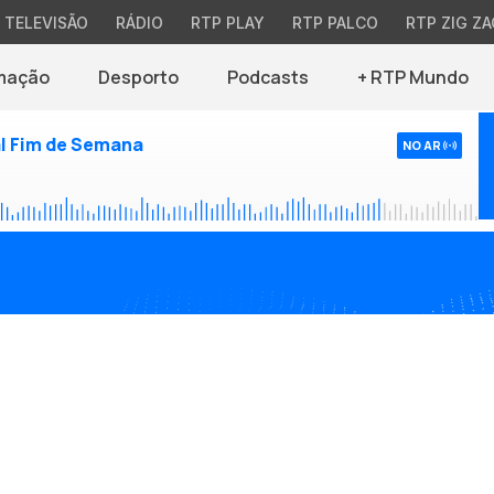
TELEVISÃO
RÁDIO
RTP PLAY
RTP PALCO
RTP ZIG ZA
mação
Desporto
Podcasts
+ RTP Mundo
l Fim de Semana
NO AR