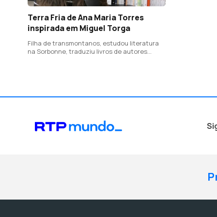
Terra Fria de Ana Maria Torres
inspirada em Miguel Torga
Filha de transmontanos, estudou literatura
na Sorbonne, traduziu livros de autores
portugueses para francês e acaba de
publicar um romance em francês sobre a
aldeia de São Tolhão
Si
P