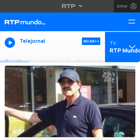
Entrar
Telejornal
NO AR
TV
RTP Mund