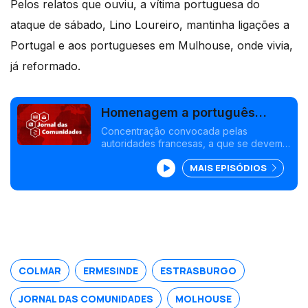
Pelos relatos que ouviu, a vítima portuguesa do
ataque de sábado, Lino Loureiro, mantinha ligações a
Portugal e aos portugueses em Mulhouse, onde vivia,
já reformado.
Homenagem a português
abatido anteontem em
Concentração convocada pelas
autoridades francesas, a que se devem
Mulhouse, França
juntar muitos portugueses. Novo máximo
MAIS EPISÓDIOS
das remessas dos emigrantes
portugueses, o ano passado. Edição
Isabel Gaspar Dias
COLMAR
ERMESINDE
ESTRASBURGO
JORNAL DAS COMUNIDADES
MOLHOUSE