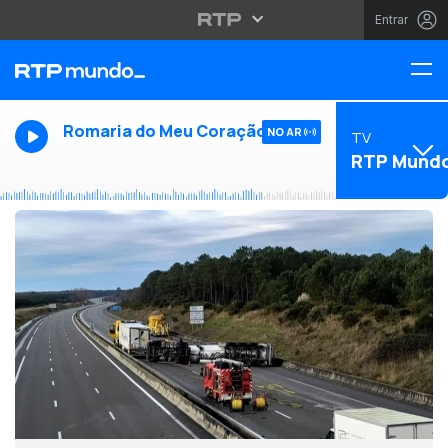
Entrar
Romaria do Meu Coração
NO AR
TV
RTP Mund