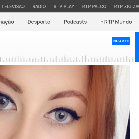
TELEVISÃO
RÁDIO
RTP PLAY
RTP PALCO
RTP ZIG ZA
mação
Desporto
Podcasts
+ RTP Mundo
NO AR