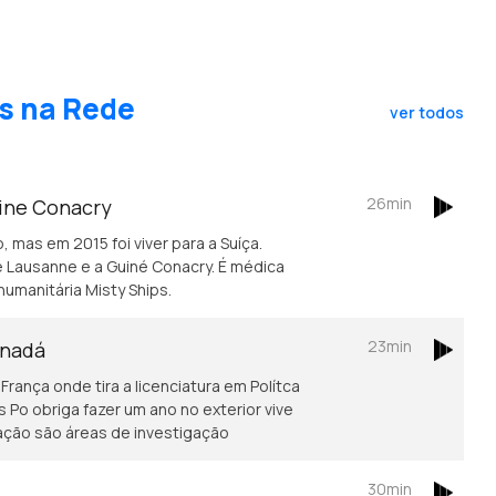
s na Rede
ver todos
26min
uine Conacry
, mas em 2015 foi viver para a Suíça.
 Lausanne e a Guiné Conacry. É médica
humanitária Misty Ships.
23min
anadá
rança onde tira a licenciatura em Polítca
Po obriga fazer um ano no exterior vive
ação são áreas de investigação
30min