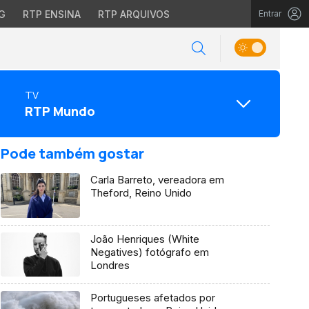
G
RTP ENSINA
RTP ARQUIVOS
Entrar
TV
RTP Mundo
Pode também gostar
Carla Barreto, vereadora em
Theford, Reino Unido
João Henriques (White
Negatives) fotógrafo em
Londres
Portugueses afetados por