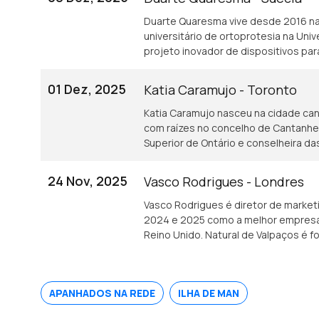
Duarte Quaresma vive desde 2016 na 
universitário de ortoprotesia na Un
projeto inovador de dispositivos p
que tenham sofrido um AVC.
01 Dez, 2025
Katia Caramujo - Toronto
Katia Caramujo nasceu na cidade ca
com raízes no concelho de Cantanhede.
Superior de Ontário e conselheira 
24 Nov, 2025
Vasco Rodrigues - Londres
Vasco Rodrigues é diretor de market
2024 e 2025 como a melhor empresa 
Reino Unido. Natural de Valpaços é 
industrial.
APANHADOS NA REDE
ILHA DE MAN