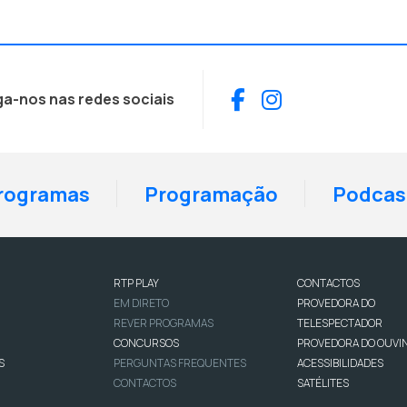
Facebook
Instagram
ga-nos nas redes sociais
rogramas
Programação
Podcas
RTP PLAY
CONTACTOS
EM DIRETO
PROVEDORA DO
REVER PROGRAMAS
TELESPECTADOR
CONCURSOS
PROVEDORA DO OUVI
S
PERGUNTAS FREQUENTES
ACESSIBILIDADES
CONTACTOS
SATÉLITES