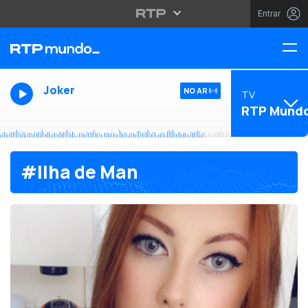
Entrar
Joker
NO AR
TV
RTP Mund
#Ilha de Man