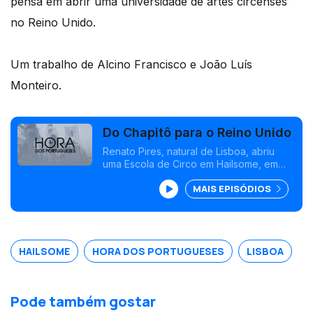
pensa em abrir uma universidade de artes circenses
no Reino Unido.
Um trabalho de Alcino Francisco e João Luís
Monteiro.
Do Chapitô para o Reino Unido
Renato Pires, natural de Lisboa, abriu
uma Escola de Circo em Hailsome, em
2020, no sul de Inglaterra.
MAIS EPISÓDIOS
HAILSOME
HORA DOS PORTUGUESES
LISBOA
Pode também gostar