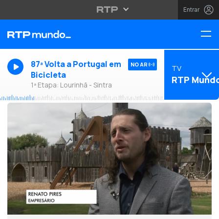
Entrar
87ª Volta a Portugal em
NO AR
TV
Bicicleta
RTP Mund
1ª Etapa: Lourinhã - Sintra