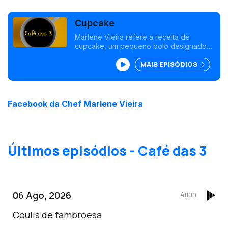
Cupcake
Marlene Vieira refere a receita de
cupcake, um pequeno bolo designado
para servir uma única pessoa e que
MAIS EPISÓDIOS
pode ter várias coberturas.
Facebook da Chef Marlene Vieira
Últimos episódios - Café das 3
06 Ago, 2026
4min
Coulis de fambroesa