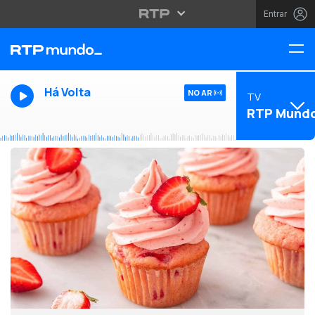
Entrar
Há Volta
NO AR
TV
RTP Mund