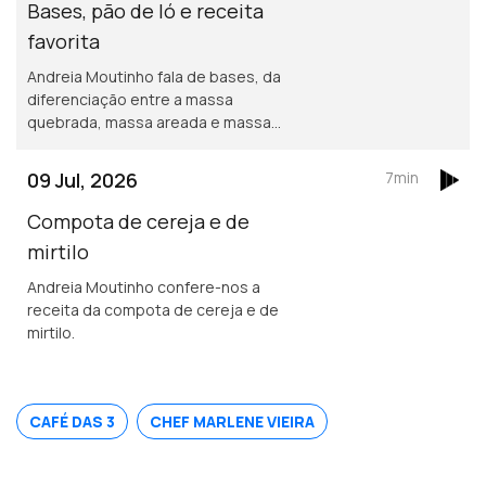
Bases, pão de ló e receita
favorita
Andreia Moutinho fala de bases, da
diferenciação entre a massa
quebrada, massa areada e massa
doce. Também sobre o segredo para
uma massa de pão de ló realmente
09 Jul, 2026
7min
fofa e receita favorita.
Compota de cereja e de
mirtilo
Andreia Moutinho confere-nos a
receita da compota de cereja e de
mirtilo.
CAFÉ DAS 3
CHEF MARLENE VIEIRA