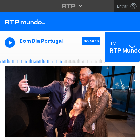
Entrar
Bom Dia Portugal
NO AR
TV
RTP Mund