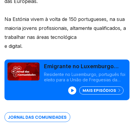
das Europeias.
Na Estónia vivem à volta de 150 portugueses, na sua
maioria jovens profissionais, altamente qualificados, a
trabalhar nas áreas tecnológica
e digital.
Emigrante no Luxemburgo
eleito numa freguesia de
Residente no Luxemburgo, português foi
eleito para a União de Freguesias da
Palmela
Marateca e Poceirão, mas fica na
MAIS EPISÓDIOS
oposição. Presidente da República
insiste na defesa do voto digital. Edição
Isabel Gaspar Dias
JORNAL DAS COMUNIDADES