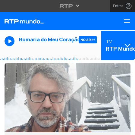
Entrar
Romaria do Meu Coração
NO AR
TV
RTP Mund