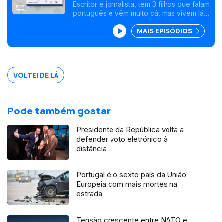
> Lisboa
Escritor e jornalista, tem 3 filhos que falam
português e vêm muito cá, mas vivem lá,
depois de uma separação difícil. O João
MAIS EPISÓDIOS
tem lá o coração, mas não sente a
Estónia como casa, depois do ataque de
que foi alvo.
VOLTEI DE LÁ
Pode também gostar
Presidente da República volta a
defender voto eletrónico à
distância
Portugal é o sexto país da União
Europeia com mais mortes na
estrada
Tensão crescente entre NATO e