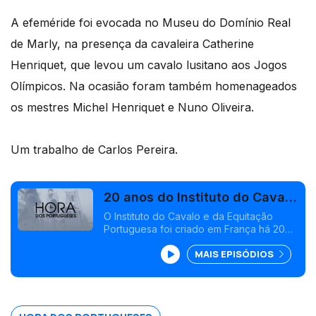
A efeméride foi evocada no Museu do Domínio Real
de Marly, na presença da cavaleira Catherine
Henriquet, que levou um cavalo lusitano aos Jogos
Olímpicos. Na ocasião foram também homenageados
os mestres Michel Henriquet e Nuno Oliveira.
Um trabalho de Carlos Pereira.
20 anos do Instituto do Cavalo
e da Equitação Portuguesa
O Instituto do Cavalo e da Equitação
Portuguesa foi criado em França há 20
anos pelo investigador Carlos Henriques
MAIS EPISÓDIOS
Pereira.