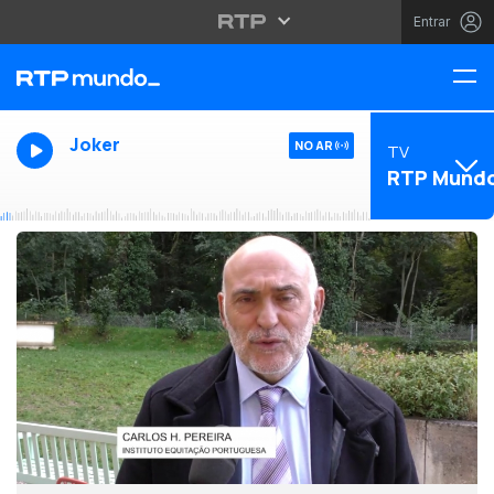
Entrar
Joker
NO AR
TV
RTP Mund