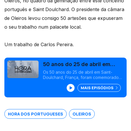
Oleiros, no quadro da geminação entre este concelho
português e Saint Doulchard. O presidente da câmara
de Oleiros levou consigo 50 artesões que expuseram
o seu trabalho num palacete local.
Um trabalho de Carlos Pereira.
50 anos do 25 de abril em
Saint-Doulchard
Os 50 anos do 25 de abril em Saint-
Doulchard, França, foram comemorados
com artesanato português trazido por 50
MAIS EPISÓDIOS
artesãos de Oleiros.
HORA DOS PORTUGUESES
OLEIROS