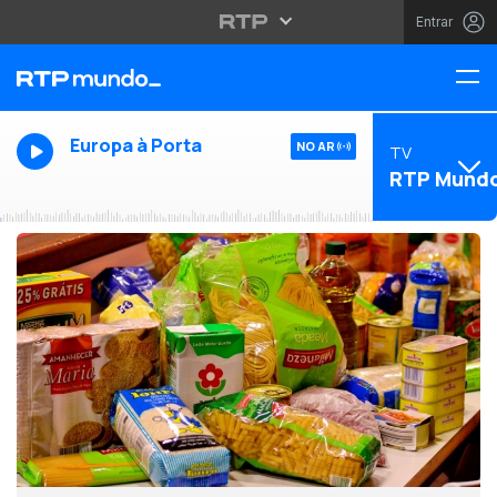
Entrar
Europa à Porta
NO AR
TV
RTP Mund