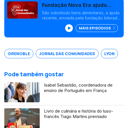
Fundação Nova Era ajuda
portugueses em Grenoble e
São sobretudo bens alimentares, a ajuda
recente, enviada pela fundação liderada
Lyon
pelo empresário João Pina. A
MAIS EPISÓDIOS
possibilidade da diáspora madeirense
eleger deputados para o Parlamento
Regional. Edição Paula Machado
GRENOBLE
JORNAL DAS COMUNIDADES
LYON
Pode também gostar
Isabel Sebastião, coordenadora de
ensino de Português em França
Livro de culinária e história do luso-
francês Tiago Martins premiado