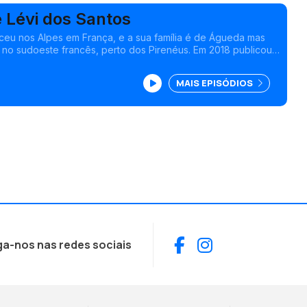
e Lévi dos Santos
ceu nos Alpes em França, e a sua família é de Águeda mas
no sudoeste francês, perto dos Pirenéus. Em 2018 publicou
nce, “Lusitaniennes” (edições Vagamundo, 2018), uma
logia “Ecrit(s) du Nord” (edições Henry, 2019) e “Je me
MAIS EPISÓDIOS
 (edições Maia, 2022).
Facebook
Instagram
ga-nos nas redes sociais