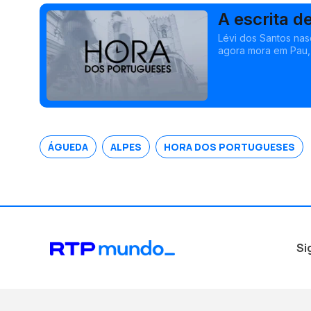
A escrita d
Lévi dos Santos nas
agora mora em Pau, 
o seu primeiro roma
participação na anto
lèverai de bonheur”
ÁGUEDA
ALPES
HORA DOS PORTUGUESES
Si