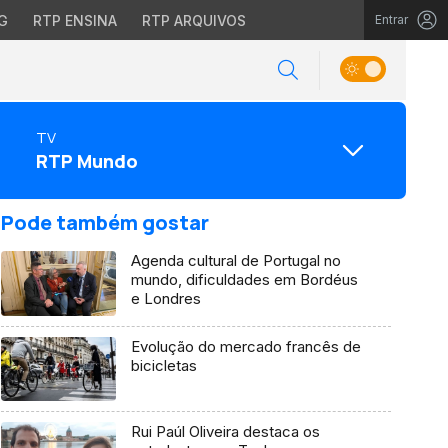
G
RTP ENSINA
RTP ARQUIVOS
Entrar
TV
RTP Mundo
Pode também gostar
Agenda cultural de Portugal no
mundo, dificuldades em Bordéus
e Londres
Evolução do mercado francês de
bicicletas
Rui Paúl Oliveira destaca os