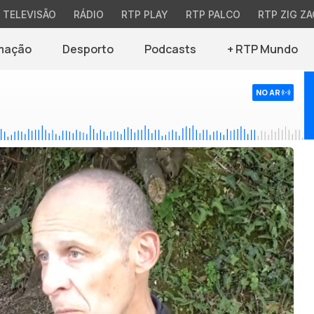
TELEVISÃO
RÁDIO
RTP PLAY
RTP PALCO
RTP ZIG ZA
mação
Desporto
Podcasts
+ RTP Mundo
NO AR