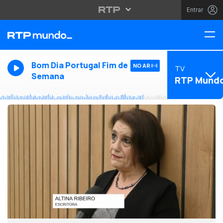
Entrar
Bom Dia Portugal Fim de
NO AR
TV
Semana
RTP Mund