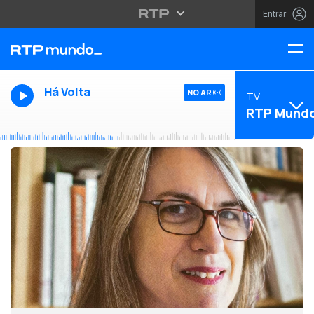
Entrar
Há Volta
NO AR
TV
RTP Mund