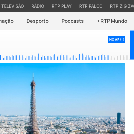
TELEVISÃO
RÁDIO
RTP PLAY
RTP PALCO
RTP ZIG ZA
mação
Desporto
Podcasts
+ RTP Mundo
NO AR