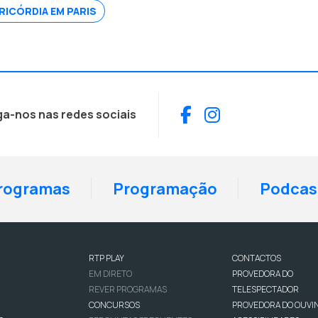
RICÓRDIA EM PARIS
Facebook
Instagram
ga-nos nas redes sociais
rogramas
Programação
Podcas
RTP PLAY
CONTACTOS
EM DIRETO
PROVEDORA DO
REVER PROGRAMAS
TELESPECTADOR
CONCURSOS
PROVEDORA DO OUVI