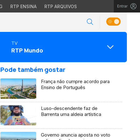
G
RTP ENSINA
RTP ARQUIVOS
Entrar
TV
RTP Mundo
Pode também gostar
França não cumpre acordo para
Ensino de Português
Luso-descendente faz de
Barrenta uma aldeia artística
Governo anuncia aposta no voto