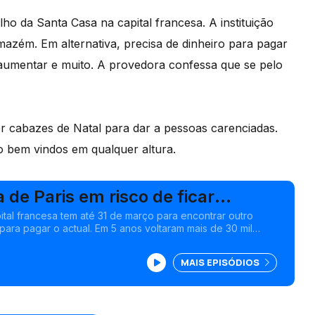
ho da Santa Casa na capital francesa. A instituição
azém. Em alternativa, precisa de dinheiro para pagar
i aumentar e muito. A provedora confessa que se pelo
r cabazes de Natal para dar a pessoas carenciadas.
o bem vindos em qualquer altura.
a de Paris em risco de ficar
ital francesa tem até 31 de março para encontrar outro
para pagar o actual. Em 5 anos voltaram mais de 30 mil
ios do Regressar. Edição Isabel Gaspar Dias
MAIS EPISÓDIOS