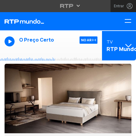
Entrar
O Preço Certo
NO AR
TV
RTP Mund