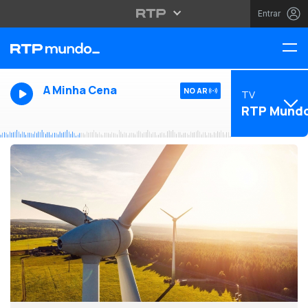
Entrar
A Minha Cena
NO AR
TV
RTP Mund