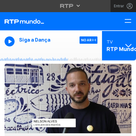
Entrar
Siga a Dança
NO AR
TV
RTP Mund