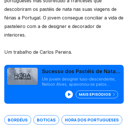
portugueses mas sobretudo a franceses que
descobriram os pastéis de nata nas suas viagens de
férias a Portugal. O jovem consegue conciliar a vida de
pasteleiro com a de designer e decorador de
interiores.
Um trabalho de Carlos Pereira.
Sucesso dos Pastéis de Nata
em Bordéus
Um jovem designer luso-descendente,
Nelson Alves, apaixonou-se pelos
pastéis de nata. Abriu uma primeira loja,
MAIS EPISÓDIOS
depois uma segunda e, hoje, mata as
saudades não apenas a portugueses
mas sobretudo a franceses que
descobriram os pastéis de nata nas suas
viagens de férias a Portugal.
BORDÉUS
BOTICAS
HORA DOS PORTUGUESES