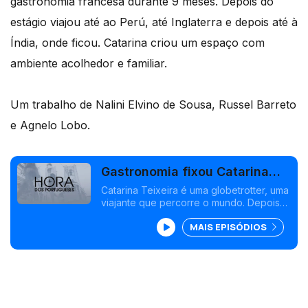
gastronomia francesa durante 9 meses. Depois do
estágio viajou até ao Perú, até Inglaterra e depois até à
Índia, onde ficou. Catarina criou um espaço com
ambiente acolhedor e familiar.
Um trabalho de Nalini Elvino de Sousa, Russel Barreto
e Agnelo Lobo.
Gastronomia fixou Catarina
Teixeira na Índia
Catarina Teixeira é uma globetrotter, uma
viajante que percorre o mundo. Depois
de tirar o curso em Produção Alimentar e
MAIS EPISÓDIOS
Restauração na Escola de Hotelaria do
Estoril, viajou até Madrid onde estudou a
gastronomia francesa durante 9 meses.