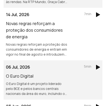
às rendas. Na RTP Mundo, Graça Cabral
conversa com Isabel Flora para explicar
as principais medidas, os critérios de
14 Jul, 2026
7min
acesso e o funcionamento deste
apoio destinado a ajudar famílias com
Novas regras reforçam a
dificuldades no pagamento da
proteção dos consumidores
habitação. A iniciativa surge num
de energia
contexto de crescente procura por
apoio, com os pedidos de ajuda à
Novas regras reforçam a proteção dos
DECO a aumentarem 67% este ano.
consumidores de energia e entram em
vigor no final de agosto e introduzem
mudanças importantes, sobretudo ao
nível da estabilidade contratual,
06 Jul, 2026
5min
proteção contra interrupções do
fornecimento e apoio aos
O Euro Digital
consumidores economicamente
O Euro Digital é um projeto liderado
vulneráveis. Saiba tudo com Graça
pelo BCE e pelos bancos centrais
Cabral na conversa com Isabel Flora.
nacionais da área do euro, incluindo o
Banco de Portugal, e que pretende
disponibilizar aos cidadãos uma versão
8min