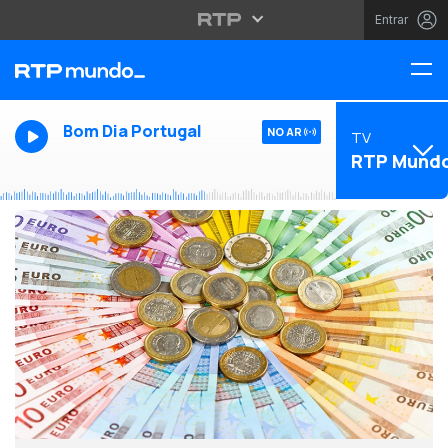
Entrar
Bom Dia Portugal
NO AR
TV
RTP Mund