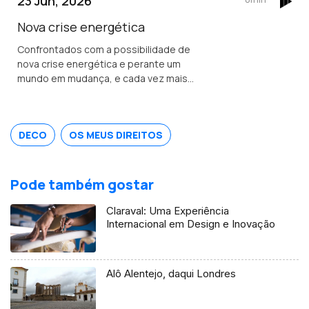
23 Jun, 2026
digital do dinheiro emitido pelo banco
central.
Nova crise energética
Confrontados com a possibilidade de
nova crise energética e perante um
mundo em mudança, e cada vez mais
imprevisível.<br /> A poupança deverá
deixar de ser encarada como um
sacrifício e passar a ser vista como
DECO
OS MEUS DIREITOS
uma escolha consciente, inteligente,
que poderá ser até libertadora.
Pode também gostar
Claraval: Uma Experiência
Internacional em Design e Inovação
Alô Alentejo, daqui Londres