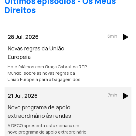
Últimos episódios - Os Meus
Direitos
28 Jul, 2026
6min
Novas regras da União
Europeia
Hoje falámos com Graça Cabral, na RTP
Mundo, sobre as novas regras da
União Europeia para a bagagem dos
passageiros aéreos e o impacto
destas alterações nos direitos de
21 Jul, 2026
7min
quem viaja.
Novo programa de apoio
extraordinário às rendas
A DECO apresenta esta semana um
novo programa de apoio extraordinário