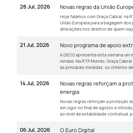
28 Jul, 2026
Novas regras da União Europ
Hoje falámos com Graça Cabral, na 
União Europeia para a bagagem dos 
alterações nos direitos de quem viaj
21 Jul, 2026
Novo programa de apoio extr
A DECO apresenta esta semana um no
rendas. Na RTP Mundo, Graça Cabral c
as principais medidas, os critérios
destinado a ajudar famílias com dif
iniciativa surge num contexto de cr
14 Jul, 2026
Novas regras reforçam a pr
pedidos de ajuda à DECO a aumenta
energia
Novas regras reforçam a proteção d
em vigor no final de agosto e intr
ao nível da estabilidade contratual,
fornecimento e apoio aos consumido
tudo com Graça Cabral na conversa c
06 Jul, 2026
O Euro Digital