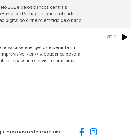
 pelo BCE e pelos bancos centrais
 o Banco de Portugal, e que pretende
ão digital do dinheiro emitido pelo banco
8min
 nova crise energética e perante um
imprevisível.<br /> A poupança deverá
fício e passar a ser vista como uma
 poderá ser até libertadora.
Facebook
Instagram
ga-nos nas redes sociais