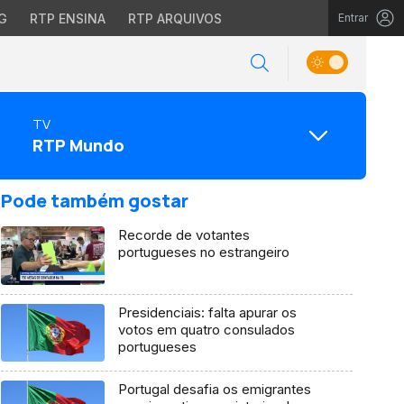
G
RTP ENSINA
RTP ARQUIVOS
Entrar
TV
RTP Mundo
Pode também gostar
Recorde de votantes
portugueses no estrangeiro
Presidenciais: falta apurar os
votos em quatro consulados
portugueses
Portugal desafia os emigrantes