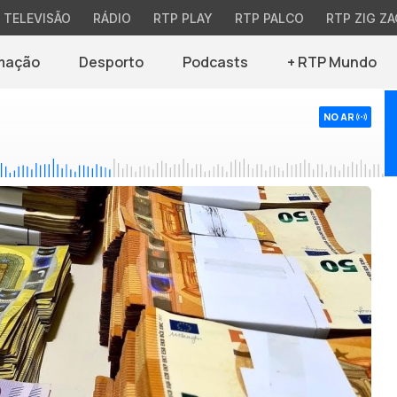
TELEVISÃO
RÁDIO
RTP PLAY
RTP PALCO
RTP ZIG ZA
mação
Desporto
Podcasts
+ RTP Mundo
NO AR