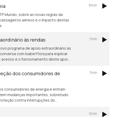
6min
eia
RTP Mundo, sobre as novas regras da
passageiros aéreos e o impacto destas
a.
7min
aordinário às rendas
vo programa de apoio extraordinário às
onversa com Isabel Flora para explicar
 de acesso e o funcionamento deste apoio
iculdades no pagamento da habitação. A
escente procura por apoio, com os
7min
oteção dos consumidores de
rem 67% este ano.
os consumidores de energia e entram
oduzem mudanças importantes, sobretudo
 proteção contra interrupções do
res economicamente vulneráveis. Saiba
om Isabel Flora.
5min