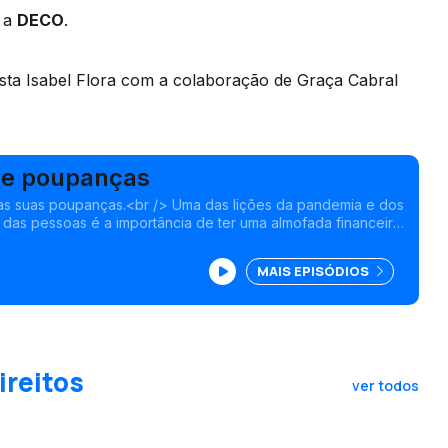
e a
DECO
.
sta Isabel Flora com a colaboração de Graça Cabral
de poupanças
 as suas poupanças.<br /> Uma das lições da pandemia e dos
a das pessoas é a importância de ter uma almofada financeira
mprevistos, como situações de desemprego, súbitas
dimento mensal ou despesas inesperadas de saúde.
MAIS EPISÓDIOS
ireitos
ver todos