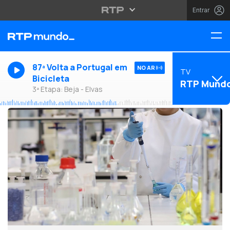
Entrar
87ª Volta a Portugal em
NO AR
TV
Bicicleta
RTP Mund
3ª Etapa: Beja - Elvas