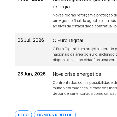
pedidos de ajuda à DECO a aumenta
energia
Novas regras reforçam a proteção d
em vigor no final de agosto e intr
ao nível da estabilidade contratual,
fornecimento e apoio aos consumido
tudo com Graça Cabral na conversa c
06 Jul, 2026
O Euro Digital
O Euro Digital é um projeto liderado
nacionais da área do euro, incluindo
disponibilizar aos cidadãos uma vers
central.
23 Jun, 2026
Nova crise energética
Confrontados com a possibilidade de
mundo em mudança, e cada vez mais 
deixar de ser encarada como um sacri
escolha consciente, inteligente, que
DECO
OS MEUS DIREITOS