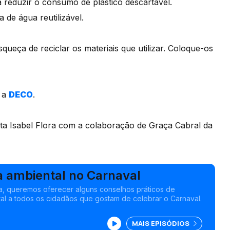
ra reduzir o consumo de plástico descartável.
 de água reutilizável.
queça de reciclar os materiais que utilizar. Coloque-os
e a
DECO
.
sta Isabel Flora com a colaboração de Graça Cabral da
a ambiental no Carnaval
a, queremos oferecer alguns conselhos práticos de
al a todos os cidadãos que gostam de celebrar o Carnaval.
MAIS EPISÓDIOS