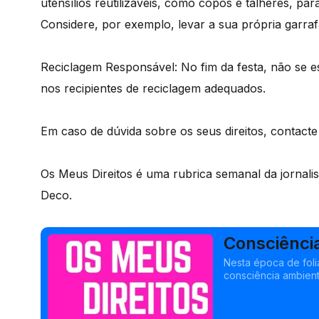
utensílios reutilizáveis, como copos e talheres, pa
Considere, por exemplo, levar a sua própria garrafa
Reciclagem Responsável: No fim da festa, não se es
nos recipientes de reciclagem adequados.
Em caso de dúvida sobre os seus direitos, contact
Os Meus Direitos é uma rubrica semanal da jornali
Deco.
Consciênci
Nesta época de foli
consciência ambient