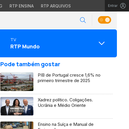
G
RTP ENSINA
RTP ARQUIVOS
Entrar
TV
RTP Mundo
Pode também gostar
PIB de Portugal cresce 1,6% no
primeiro trimestre de 2025
Xadrez político. Coligações.
Ucrânia e Médio Oriente
Ensino na Suíça e Manual de