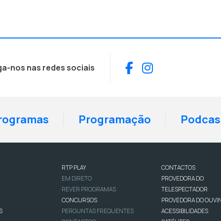
Facebook
Instagram
ga-nos nas redes sociais
rogramas
Programação
Podcas
RTP PLAY
CONTACTOS
EM DIRETO
PROVEDORA DO
REVER PROGRAMAS
TELESPECTADOR
CONCURSOS
PROVEDORA DO OUVI
S
PERGUNTAS FREQUENTES
ACESSIBILIDADES