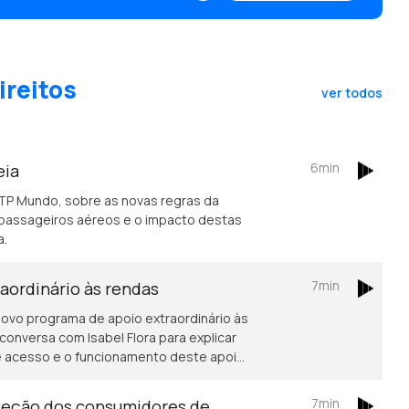
ireitos
ver todos
6min
eia
RTP Mundo, sobre as novas regras da
passageiros aéreos e o impacto destas
a.
7min
aordinário às rendas
vo programa de apoio extraordinário às
onversa com Isabel Flora para explicar
 de acesso e o funcionamento deste apoio
iculdades no pagamento da habitação. A
escente procura por apoio, com os
7min
oteção dos consumidores de