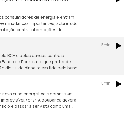
rem 67% este ano.
os consumidores de energia e entram
oduzem mudanças importantes, sobretudo
 proteção contra interrupções do
res economicamente vulneráveis. Saiba
om Isabel Flora.
5min
 pelo BCE e pelos bancos centrais
 o Banco de Portugal, e que pretende
ão digital do dinheiro emitido pelo banco
8min
 nova crise energética e perante um
imprevisível.<br /> A poupança deverá
fício e passar a ser vista como uma
 poderá ser até libertadora.