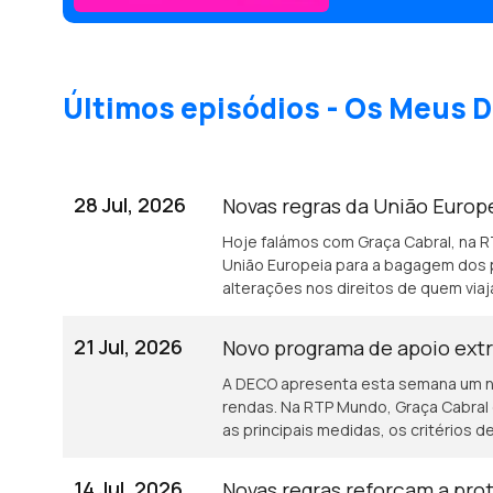
Últimos episódios - Os Meus D
28 Jul, 2026
Novas regras da União Europ
Hoje falámos com Graça Cabral, na 
União Europeia para a bagagem dos 
alterações nos direitos de quem viaj
21 Jul, 2026
Novo programa de apoio extr
A DECO apresenta esta semana um no
rendas. Na RTP Mundo, Graça Cabral c
as principais medidas, os critérios
destinado a ajudar famílias com dif
iniciativa surge num contexto de cr
14 Jul, 2026
Novas regras reforçam a pr