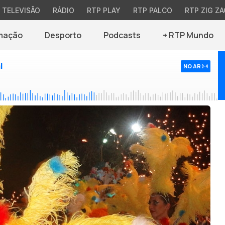
TELEVISÃO
RÁDIO
RTP PLAY
RTP PALCO
RTP ZIG ZA
mação
Desporto
Podcasts
+ RTP Mundo
l
NO AR