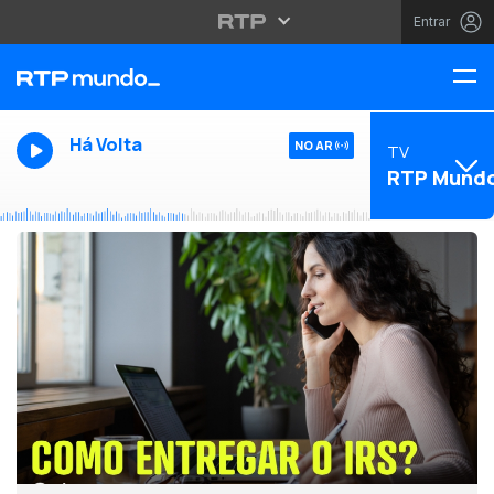
Entrar
Há Volta
NO AR
TV
RTP Mund