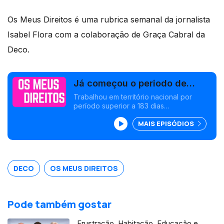
Os Meus Direitos é uma rubrica semanal da jornalista
Isabel Flora com a colaboração de Graça Cabral da
Deco.
Já começou o periodo de
entrega da declaração do IRS.
Trabalhou em território nacional por
período superior a 183 dias
(aproximadamente seis meses) em 2023,
MAIS EPISÓDIOS
será considerado residente fiscal no
nosso país, mesmo que ao submeter a
declaração (em 2023) não esteja
efetivamente
DECO
OS MEUS DIREITOS
Pode também gostar
Frustração, Habitação, Educação e