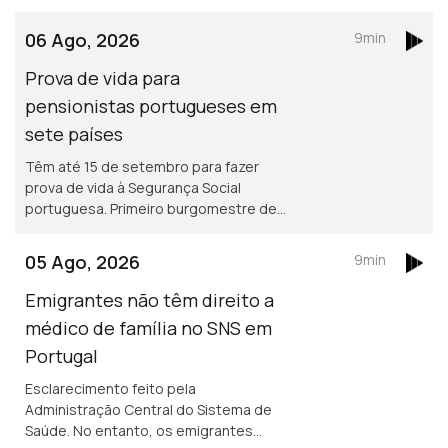
ser de esclarecimento e debate. É em
França e na Suíça que há mais
06 Ago, 2026
9min
emigrantes de Fafe.
Prova de vida para
pensionistas portugueses em
sete países
Têm até 15 de setembro para fazer
prova de vida à Segurança Social
portuguesa. Primeiro burgomestre de
origem portuguesa no Luxemburgo
está a gostar e diz que quer continuar,
05 Ago, 2026
9min
para além de 2029.
Emigrantes não têm direito a
médico de família no SNS em
Portugal
Esclarecimento feito pela
Administração Central do Sistema de
Saúde. No entanto, os emigrantes