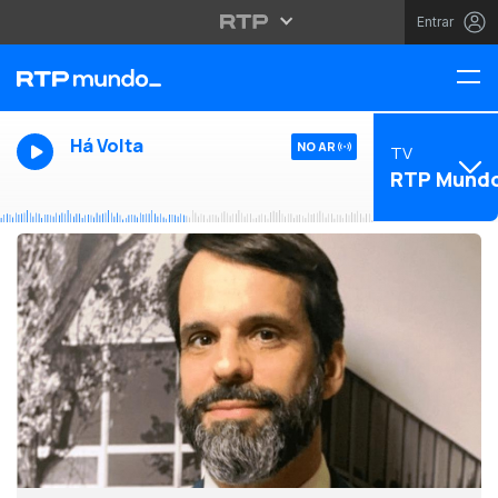
Entrar
Há Volta
NO AR
TV
RTP Mund