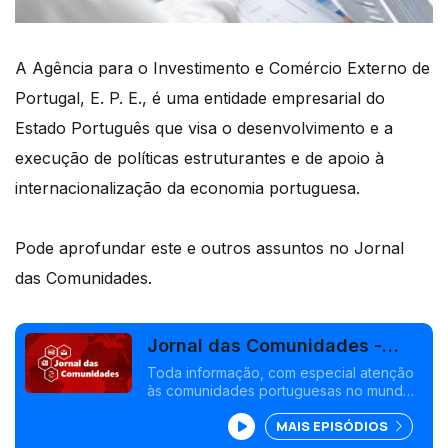
A Agência para o Investimento e Comércio Externo de
Portugal, E. P. E., é uma entidade empresarial do
Estado Português que visa o desenvolvimento e a
execução de políticas estruturantes e de apoio à
internacionalização da economia portuguesa.
Pode aprofundar este e outros assuntos no Jornal
das Comunidades.
Jornal das Comunidades -
Paula Machado
Toda informação, com especial atenção
às comunidades portuguesas no mundo,
com o rigor do jornalismo da rádio
MAIS EPISÓDIOS
pública.