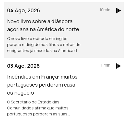
podem recorrer ao Serviço Nacional de
Saúde, sem qualquer encargo.
04 Ago, 2026
10min
Novo livro sobre a diáspora
açoriana na América do norte
O novo livro é editado em inglês
porque é dirigido aos filhos e netos de
emigrantes já nascidos na América do
norte. Portuguesa na região de
Bordéus teve de deixar a sua casa
03 Ago, 2026
11min
durante uma semana, por causa dos
incêndios.
Incêndios em França: muitos
portugueses perderam casa
ou negócio
O Secretário de Estado das
Comunidades afirma que muitos
portugueses perderam as suas
propriedades em França, mas acredita
que os seguros vão cobrir os