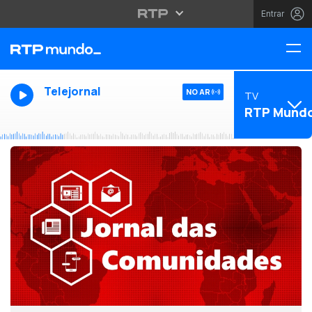
Entrar
Telejornal
NO AR
TV
RTP Mund