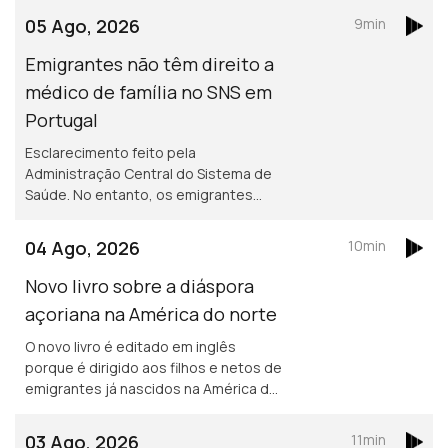
está a gostar e diz que quer continuar,
05 Ago, 2026
9min
para além de 2029.
Emigrantes não têm direito a
médico de família no SNS em
Portugal
Esclarecimento feito pela
Administração Central do Sistema de
Saúde. No entanto, os emigrantes
podem recorrer ao Serviço Nacional de
Saúde, sem qualquer encargo.
04 Ago, 2026
10min
Novo livro sobre a diáspora
açoriana na América do norte
O novo livro é editado em inglês
porque é dirigido aos filhos e netos de
emigrantes já nascidos na América do
norte. Portuguesa na região de
Bordéus teve de deixar a sua casa
03 Ago, 2026
11min