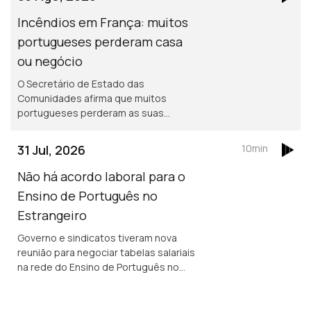
durante uma semana, por causa dos
incêndios.
Incêndios em França: muitos
portugueses perderam casa
ou negócio
O Secretário de Estado das
Comunidades afirma que muitos
portugueses perderam as suas
propriedades em França, mas acredita
que os seguros vão cobrir os
31 Jul, 2026
10min
prejuizos.
Não há acordo laboral para o
Ensino de Português no
Estrangeiro
Governo e sindicatos tiveram nova
reunião para negociar tabelas salariais
na rede do Ensino de Português no
Estrangeiro, mas ainda não houve
acordo. Encontro Europeu de Jovens
Lusos e Lusófonos na Covilhã.