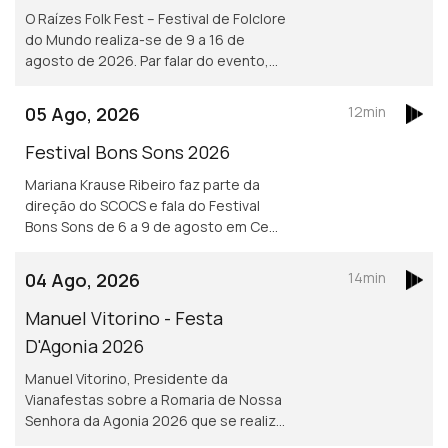
O Raízes Folk Fest – Festival de Folclore
do Mundo realiza-se de 9 a 16 de
agosto de 2026. Par falar do evento,
Nuno Leitão, responsável pelo Rancho
Folclórico Recreativo Clube Bonjardim.
05 Ago, 2026
12min
Festival Bons Sons 2026
Mariana Krause Ribeiro faz parte da
direção do SCOCS e fala do Festival
Bons Sons de 6 a 9 de agosto em Cem
Soldos, Tomar que se volta a
transformar numa aldeia-festival, este
04 Ago, 2026
14min
ano sob a ideia de resistência.
Manuel Vitorino - Festa
D'Agonia 2026
Manuel Vitorino, Presidente da
Vianafestas sobre a Romaria de Nossa
Senhora da Agonia 2026 que se realiza
de 15 a 23 de agosto em Viana do