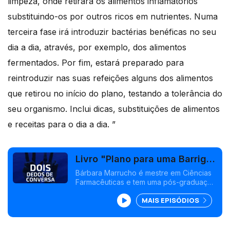
limpeza, onde retirará os alimentos inflamatórios
substituindo-os por outros ricos em nutrientes. Numa
terceira fase irá introduzir bactérias benéficas no seu
dia a dia, através, por exemplo, dos alimentos
fermentados. Por fim, estará preparado para
reintroduzir nas suas refeições alguns dos alimentos
que retirou no início do plano, testando a tolerância do
seu organismo. Inclui dicas, substituições de alimentos
e receitas para o dia a dia. ”
Livro "Plano para uma Barriga
Feliz",
Bárbara Marrucho é mestre em Ciências
Farmacêuticas e tem uma pós-graduação
em Gestão de Unidades de Saúde, pela
MAIS EPISÓDIOS
Universidade do Algarve. Hoje veio falar
do seu livro "Plano para uma Barriga
Feliz".