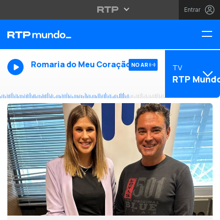
Entrar
Romaria do Meu Coração
NO AR
TV
RTP Mund