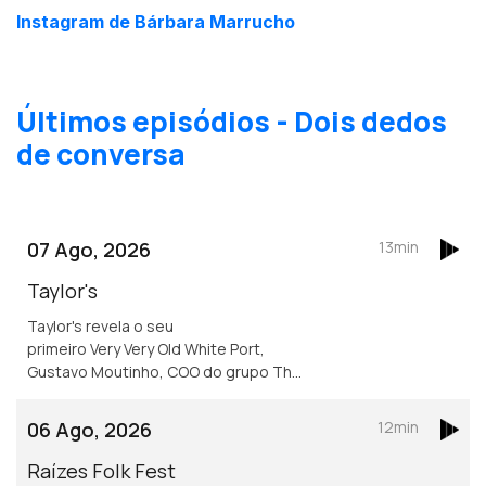
Instagram de Bárbara Marrucho
Últimos episódios - Dois dedos
de conversa
07 Ago, 2026
13min
Taylor's
Taylor's revela o seu
primeiro Very Very Old White Port,
Gustavo Moutinho, COO do grupo The
Fladgate Partnership, detentor da
Taylor's para nos falar destes vinhos
06 Ago, 2026
12min
tão especiais.
Raízes Folk Fest