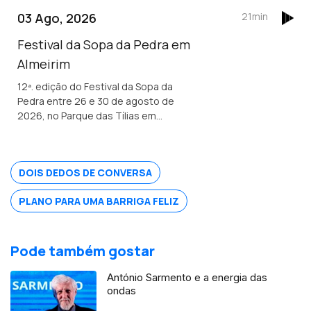
Castelo que volta a ser o palco da
03 Ago, 2026
21min
tradição, da devoção e da alegria.
Festival da Sopa da Pedra em
Almeirim
12ª. edição do Festival da Sopa da
Pedra entre 26 e 30 de agosto de
2026, no Parque das Tílias em
Almeirim. O evento celebra a
gastronomia ribatejana, onde se
destaca o famoso prato certificado, e
DOIS DEDOS DE CONVERSA
conta com concertos, artesanato e
tasquinhas. <br /> O grão-confrade
PLANO PARA UMA BARRIGA FELIZ
Luís Manso da Confraria Gastronómica
de Almeirim fala sobre este símbolo da
gastronomia.
Pode também gostar
António Sarmento e a energia das
ondas