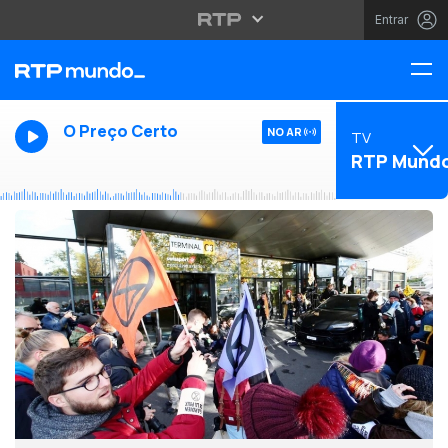
Entrar
O Preço Certo
NO AR
TV
RTP Mund