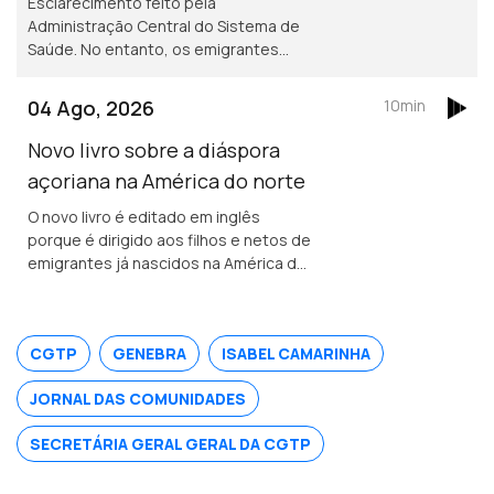
Esclarecimento feito pela
Administração Central do Sistema de
Saúde. No entanto, os emigrantes
podem recorrer ao Serviço Nacional de
Saúde, sem qualquer encargo.
04 Ago, 2026
10min
Novo livro sobre a diáspora
açoriana na América do norte
O novo livro é editado em inglês
porque é dirigido aos filhos e netos de
emigrantes já nascidos na América do
norte. Portuguesa na região de
Bordéus teve de deixar a sua casa
durante uma semana, por causa dos
CGTP
GENEBRA
ISABEL CAMARINHA
incêndios.
JORNAL DAS COMUNIDADES
SECRETÁRIA GERAL GERAL DA CGTP