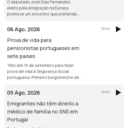
O deputado José Dias Fernandes,
eleito pela emigração na Europa,
promove um encontro que pretende
ser de esclarecimento e debate. É em
França e na Suíça que há mais
06 Ago, 2026
9min
emigrantes de Fafe.
Prova de vida para
pensionistas portugueses em
sete países
Têm até 15 de setembro para fazer
prova de vida à Segurança Social
portuguesa. Primeiro burgomestre de
origem portuguesa no Luxemburgo
está a gostar e diz que quer continuar,
05 Ago, 2026
9min
para além de 2029.
Emigrantes não têm direito a
médico de família no SNS em
Portugal