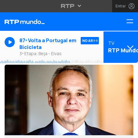
Entrar
87ª Volta a Portugal em
NO AR
TV
Bicicleta
RTP Mund
3ª Etapa: Beja - Elvas