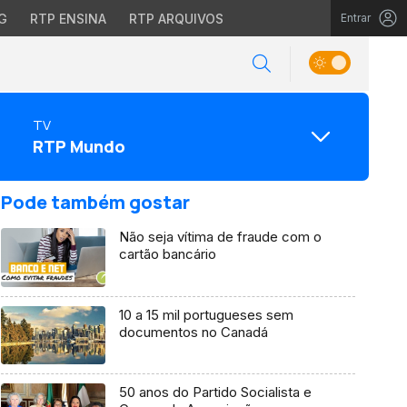
G
RTP ENSINA
RTP ARQUIVOS
Entrar
TV
RTP Mundo
Pode também gostar
Não seja vítima de fraude com o
cartão bancário
10 a 15 mil portugueses sem
documentos no Canadá
50 anos do Partido Socialista e