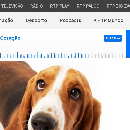
TELEVISÃO
RÁDIO
RTP PLAY
RTP PALCO
RTP ZIG ZA
mação
Desporto
Podcasts
+ RTP Mundo
 Coração
NO AR