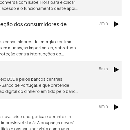
onversa com Isabel Flora para explicar
 de acesso e o funcionamento deste apoio
iculdades no pagamento da habitação. A
escente procura por apoio, com os
7min
oteção dos consumidores de
rem 67% este ano.
os consumidores de energia e entram
oduzem mudanças importantes, sobretudo
 proteção contra interrupções do
res economicamente vulneráveis. Saiba
om Isabel Flora.
5min
 pelo BCE e pelos bancos centrais
 o Banco de Portugal, e que pretende
ão digital do dinheiro emitido pelo banco
8min
 nova crise energética e perante um
imprevisível.<br /> A poupança deverá
fício e passar a ser vista como uma