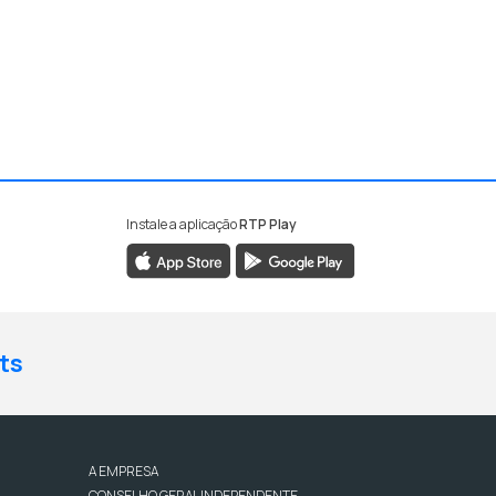
Instale a aplicação
RTP Play
ts
A EMPRESA
CONSELHO GERAL INDEPENDENTE