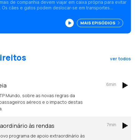
?
imais de companhia devem viajar em caixa própria para evitar
 Os cães e gatos podem deslocar-se em transportes
ém convém estar atento porque os transportes públicos
imais de companhia.<br /> Quanto ao avião, o animal viaja
MAIS EPISÓDIOS
rão, segundo o peso, o tamanho e a espécie.
ireitos
ver todos
6min
eia
RTP Mundo, sobre as novas regras da
passageiros aéreos e o impacto destas
a.
7min
aordinário às rendas
vo programa de apoio extraordinário às