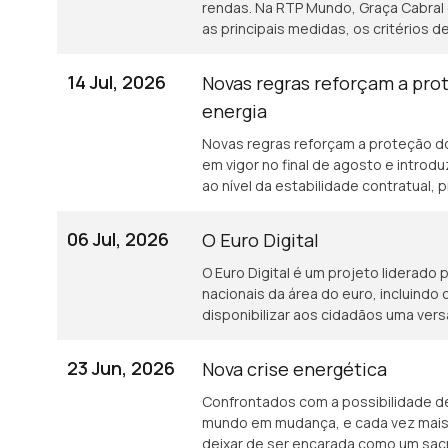
rendas. Na RTP Mundo, Graça Cabral c
as principais medidas, os critérios
destinado a ajudar famílias com dif
iniciativa surge num contexto de cr
14 Jul, 2026
Novas regras reforçam a pr
pedidos de ajuda à DECO a aumenta
energia
Novas regras reforçam a proteção d
em vigor no final de agosto e intr
ao nível da estabilidade contratual,
fornecimento e apoio aos consumido
tudo com Graça Cabral na conversa c
06 Jul, 2026
O Euro Digital
O Euro Digital é um projeto liderado
nacionais da área do euro, incluindo
disponibilizar aos cidadãos uma vers
central.
23 Jun, 2026
Nova crise energética
Confrontados com a possibilidade de
mundo em mudança, e cada vez mais 
deixar de ser encarada como um sacri