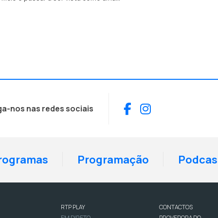
 poderá ser até libertadora.
Facebook
Instagram
ga-nos nas redes sociais
rogramas
Programação
Podcas
RTP PLAY
CONTACTOS
EM DIRETO
PROVEDORA DO