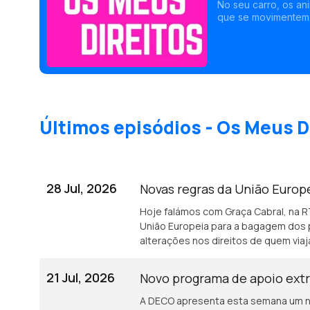
companhia
No seu carro, os an
que se movimentem.
públicos.<br /> Por
podem recusar os an
na cabine ou no po
Últimos episódios - Os Meus D
28 Jul, 2026
Novas regras da União Europ
Hoje falámos com Graça Cabral, na 
União Europeia para a bagagem dos 
alterações nos direitos de quem viaj
21 Jul, 2026
Novo programa de apoio extr
A DECO apresenta esta semana um no