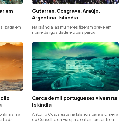
rar em
Guterres, Cosgrave, Araújo.
Argentina. Islândia
ializada em
Na Islândia, as mulheres fizeram greve em
nome da igualdade e o país parou
ação
Cerca de mil portugueses vivem na
a
Islândia
onfirmam a
António Costa está na Islândia para a cimeira
orte da
do Conselho da Europa e ontem encontrou-
s
se com alguns portugueses, em Reykjavik