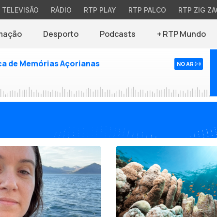
TELEVISÃO
RÁDIO
RTP PLAY
RTP PALCO
RTP ZIG ZA
mação
Desporto
Podcasts
+ RTP Mundo
rca de Memórias Açorianas
NO AR