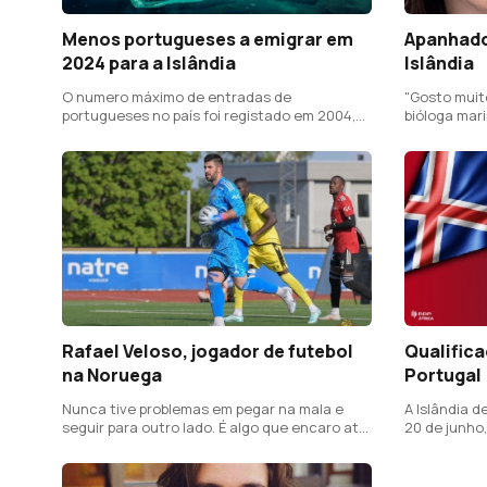
Menos portugueses a emigrar em
Apanhados
2024 para a Islândia
Islândia
O numero máximo de entradas de
"Gosto muit
portugueses no país foi registado em 2004,
bióloga mar
com 520 registos
Rafael Veloso, jogador de futebol
Qualifica
na Noruega
Portugal
Nunca tive problemas em pegar na mala e
A Islândia d
seguir para outro lado. É algo que encaro até
20 de junho,
com alguma expectativa
Reiquiavique
jornada do 