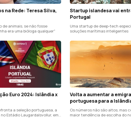
 na Rede: Teresa Silva,
Startup islandesa vai ent
Portugal
o de animais, se não fosse
Uma startup de deep-tech espec
inha era uma bióloga qualquer"
soluções marítimas inteligentes
ção Euro 2024: Islândia x
Volta a aumentar a emigr
portuguesa para a Islândi
efronta a seleção portuguesa, a
Os números não são altos, mas c
 no Estádio Laugardalsvollur, em
maior tendência de escolha do n
 , num jogo a contar para a 4ª
Europa, por parte dos portuguese
apuramento para o Euro 2024