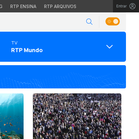
G
RTP ENSINA
RTP ARQUIVOS
Entrar
TV
RTP Mundo