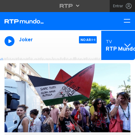
Entrar
Joker
NO AR
TV
RTP Mund