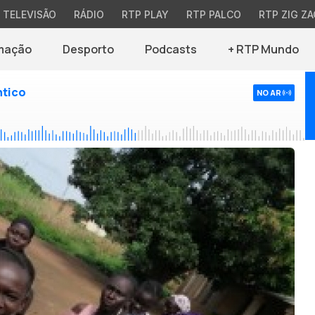
TELEVISÃO
RÁDIO
RTP PLAY
RTP PALCO
RTP ZIG ZA
mação
Desporto
Podcasts
+ RTP Mundo
ntico
NO AR