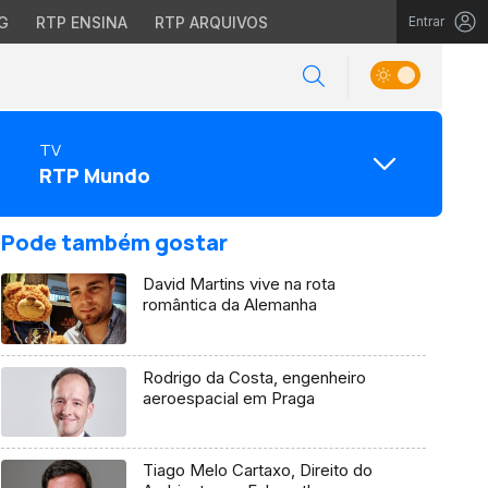
G
RTP ENSINA
RTP ARQUIVOS
Entrar
TV
RTP Mundo
Pode também gostar
David Martins vive na rota
romântica da Alemanha
Rodrigo da Costa, engenheiro
aeroespacial em Praga
Tiago Melo Cartaxo, Direito do