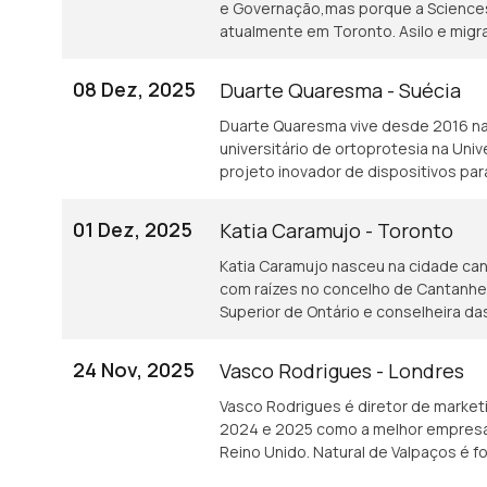
e Governação,mas porque a Sciences 
atualmente em Toronto. Asilo e migr
08 Dez, 2025
Duarte Quaresma - Suécia
Duarte Quaresma vive desde 2016 na 
universitário de ortoprotesia na Un
projeto inovador de dispositivos p
que tenham sofrido um AVC.
01 Dez, 2025
Katia Caramujo - Toronto
Katia Caramujo nasceu na cidade ca
com raízes no concelho de Cantanhede.
Superior de Ontário e conselheira 
24 Nov, 2025
Vasco Rodrigues - Londres
Vasco Rodrigues é diretor de market
2024 e 2025 como a melhor empresa 
Reino Unido. Natural de Valpaços é 
industrial.