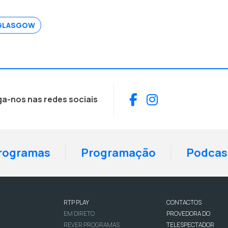
GLASGOW
Facebook
Instagram
ga-nos nas redes sociais
rogramas
Programação
Podcas
RTP PLAY
CONTACTOS
EM DIRETO
PROVEDORA DO
REVER PROGRAMAS
TELESPECTADOR