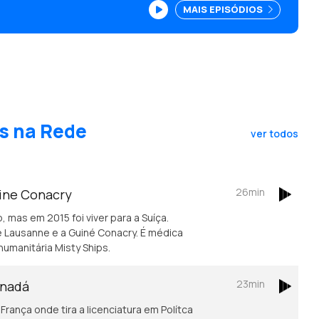
MAIS EPISÓDIOS
s na Rede
ver todos
26min
uine Conacry
, mas em 2015 foi viver para a Suíça.
 Lausanne e a Guiné Conacry. É médica
humanitária Misty Ships.
23min
anadá
rança onde tira a licenciatura em Polítca