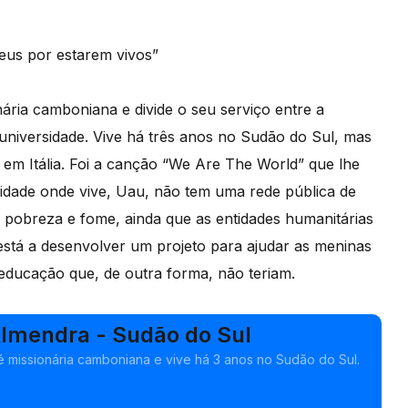
Deus por estarem vivos”
nária camboniana e divide o seu serviço entre a
 universidade. Vive há três anos no Sudão do Sul, mas
 em Itália. Foi a canção “We Are The World” que lhe
cidade onde vive, Uau, não tem uma rede pública de
e pobreza e fome, ainda que as entidades humanitárias
 está a desenvolver um projeto para ajudar as meninas
educação que, de outra forma, não teriam.
Almendra - Sudão do Sul
é missionária camboniana e vive há 3 anos no Sudão do Sul.