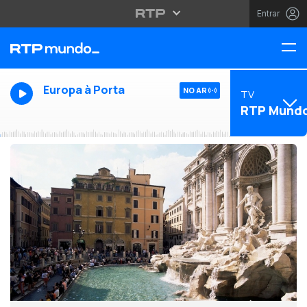
Entrar
Europa à Porta
NO AR
TV
RTP Mund