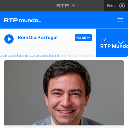
Entrar
Bom Dia Portugal
NO AR
TV
RTP Mund