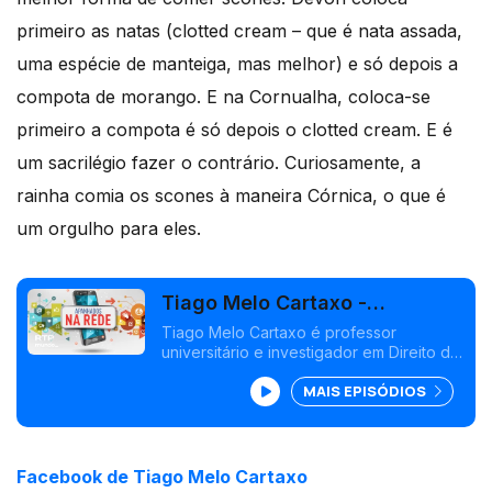
primeiro as natas (clotted cream – que é nata assada,
uma espécie de manteiga, mas melhor) e só depois a
compota de morango. E na Cornualha, coloca-se
primeiro a compota é só depois o clotted cream. E é
um sacrilégio fazer o contrário. Curiosamente, a
rainha comia os scones à maneira Córnica, o que é
um orgulho para eles.
Tiago Melo Cartaxo -
Falmouth, Reino Unido
Tiago Melo Cartaxo é professor
universitário e investigador em Direito do
Ambiente. Vvie em Falmouth, na
MAIS EPISÓDIOS
Cornualha.
Facebook de Tiago Melo Cartaxo