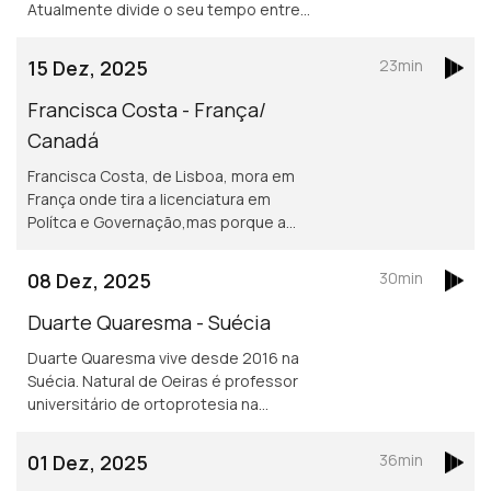
Atualmente divide o seu tempo entre
Lausanne e a Guiné Conacry. É médica
dentista e trabalha na ONG de ajuda
15 Dez, 2025
23min
humanitária Misty Ships.
Francisca Costa - França/
Canadá
Francisca Costa, de Lisboa, mora em
França onde tira a licenciatura em
Polítca e Governação,mas porque a
Sciences Po obriga fazer um ano no
exterior vive atualmente em Toronto.
08 Dez, 2025
30min
Asilo e migração são áreas de
investigação
Duarte Quaresma - Suécia
Duarte Quaresma vive desde 2016 na
Suécia. Natural de Oeiras é professor
universitário de ortoprotesia na
Universidade de Jonkoping.
Desenvolve um projeto inovador de
01 Dez, 2025
36min
dispositivos para mover cotovelos e