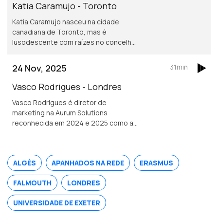
mãos em pessoas que tenham sofrido
Katia Caramujo - Toronto
um AVC.
Katia Caramujo nasceu na cidade
canadiana de Toronto, mas é
lusodescente com raízes no concelho
de Cantanhede. É oficial de justiça no
Tribunal Superior de Ontário e
24 Nov, 2025
31min
conselheira das comunidades
portuguesas.
Vasco Rodrigues - Londres
Vasco Rodrigues é diretor de
marketing na Aurum Solutions
reconhecida em 2024 e 2025 como a
melhor empresa de tecnologia
financeira do ano no Reino Unido.
Natural de Valpaços é formado em
ALGÉS
APANHADOS NA REDE
ERASMUS
engenharia e gestão industrial.
FALMOUTH
LONDRES
UNIVERSIDADE DE EXETER