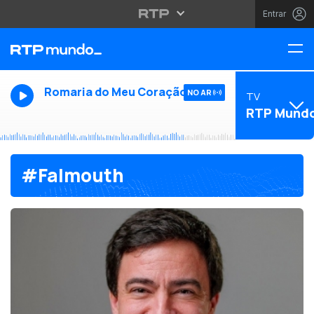
Entrar
Romaria do Meu Coração
NO AR
TV
RTP Mund
#Falmouth