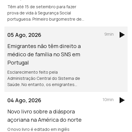
Têm até 15 de setembro para fazer
prova de vida à Segurança Social
portuguesa. Primeiro burgomestre de
origem portuguesa no Luxemburgo
está a gostar e diz que quer continuar,
05 Ago, 2026
9min
para além de 2029.
Emigrantes não têm direito a
médico de família no SNS em
Portugal
Esclarecimento feito pela
Administração Central do Sistema de
Saúde. No entanto, os emigrantes
podem recorrer ao Serviço Nacional de
Saúde, sem qualquer encargo.
04 Ago, 2026
10min
Novo livro sobre a diáspora
açoriana na América do norte
O novo livro é editado em inglês