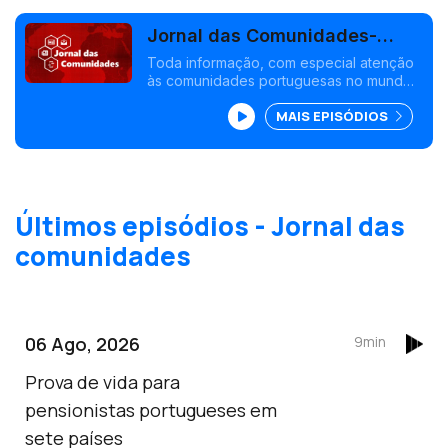
Jornal das Comunidades-
Edição Paula Machado
Toda informação, com especial atenção
às comunidades portuguesas no mundo,
com o rigor do jornalismo da rádio
MAIS EPISÓDIOS
pública.
Últimos episódios - Jornal das
comunidades
06 Ago, 2026
9min
Prova de vida para
pensionistas portugueses em
sete países