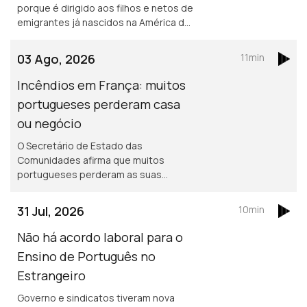
porque é dirigido aos filhos e netos de
emigrantes já nascidos na América do
norte. Portuguesa na região de
Bordéus teve de deixar a sua casa
03 Ago, 2026
11min
durante uma semana, por causa dos
incêndios.
Incêndios em França: muitos
portugueses perderam casa
ou negócio
O Secretário de Estado das
Comunidades afirma que muitos
portugueses perderam as suas
propriedades em França, mas acredita
que os seguros vão cobrir os
31 Jul, 2026
10min
prejuizos.
Não há acordo laboral para o
Ensino de Português no
Estrangeiro
Governo e sindicatos tiveram nova