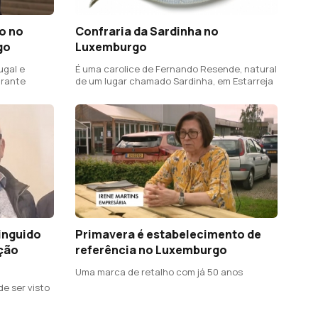
o no
Confraria da Sardinha no
go
Luxemburgo
ugal e
É uma carolice de Fernando Resende, natural
grante
de um lugar chamado Sardinha, em Estarreja
inguido
Primavera é estabelecimento de
ção
referência no Luxemburgo
Uma marca de retalho com já 50 anos
de ser visto