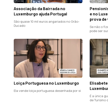
Associação da Bairrada no
Pensioni
Luxemburgo ajuda Portugal
e no Lux
prova de 
São quase 10 mil euros angariados no Grão-
Ducado
Se não o fi
pode ser su
Loiça Portuguesa no Luxemburgo
Elisabete
Luxembu
Ela vende loiça portuguesa desenhada por si
É a única gu
de Turismo 