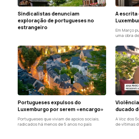
Sindicalistas denunciam
A escrita
exploração de portugueses no
Luxembu
estrangeiro
Em Março pu
uma obra de
Portugueses expulsos do
Violênci
Luxemburgo por serem «encargo»
ducado d
Portugueses que viviam de apoios sociais,
A Voz dos S
radicados há menos de 5 anos no país
de vítimas 