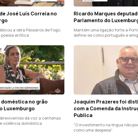
 de José Luís Correia no
Ricardo Marques deputad
rgo
Parlamento do Luxembur
blicou a obra Pássaros de Fogo,
Mantém uma ligação forte a Port
 poesia erótica
define-se como português e emi
a doméstica no grão
Joaquim Prazeres foi dist
o Luxemburgo
com a Comenda da Instru
Publica
obreviventes dá voz a centenas
de violência doméstica
"O investimento na língua não po
como uma despesa"