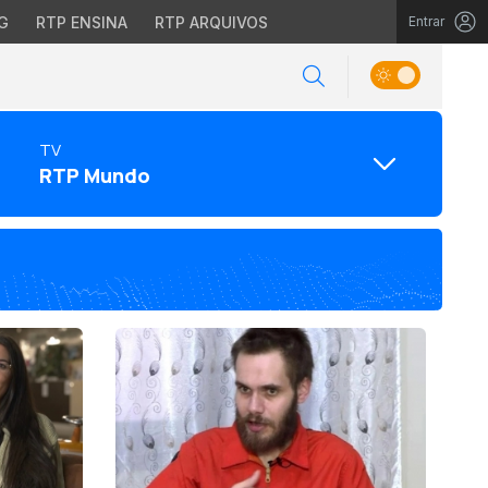
G
RTP ENSINA
RTP ARQUIVOS
Entrar
TV
RTP Mundo