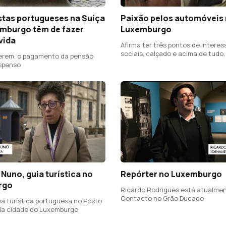
stas portugueses na Suíça
Paixão pelos automóveis
emburgo têm de fazer
Luxemburgo
vida
Afirma ter três pontos de interes
sociais, calçado e acima de tudo,
zerem, o pagamento da pensão
spenso
 Nuno, guia turística no
Repórter no Luxemburgo
rgo
Ricardo Rodrigues está atualmen
Contacto no Grão Ducado
ia turística portuguesa no Posto
da cidade do Luxemburgo