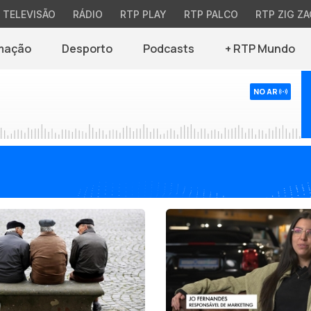
TELEVISÃO
RÁDIO
RTP PLAY
RTP PALCO
RTP ZIG ZA
mação
Desporto
Podcasts
+ RTP Mundo
NO AR