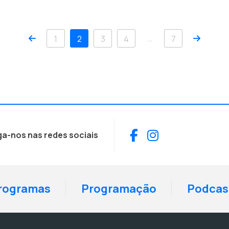
Anterior
Próxim
…
1
2
3
4
7
Facebook
Instagram
ga-nos nas redes sociais
rogramas
Programação
Podcas