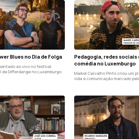
er Blues no Dia de Folga
Pedagogia, redes sociais 
comédia no Luxemburgo
sentado ao vivo no festival
al de Differdange no Luxemburgo
Maikel Carvalho Pinto criou um p
vida e comunicação marcado pela