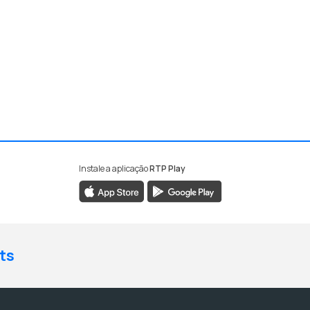
o
Instale a aplicação
RTP Play
ts