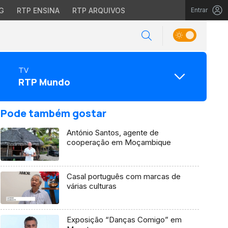
G
RTP ENSINA
RTP ARQUIVOS
Entrar
TV
RTP Mundo
Pode também gostar
António Santos, agente de
cooperação em Moçambique
Casal português com marcas de
várias culturas
Exposição “Danças Comigo” em