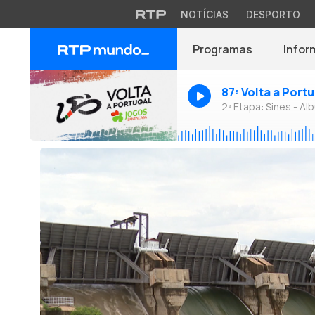
NOTÍCIAS
DESPORTO
Programas
Infor
87ª Volta a Port
2ª Etapa: Sines - Alb