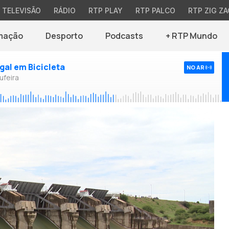
TELEVISÃO
RÁDIO
RTP PLAY
RTP PALCO
RTP ZIG ZA
mação
Desporto
Podcasts
+ RTP Mundo
ugal em Bicicleta
NO AR
ufeira