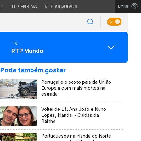
G
RTP ENSINA
RTP ARQUIVOS
Entrar
TV
RTP Mundo
Pode também gostar
Portugal é o sexto país da União
Europeia com mais mortes na
estrada
Voltei de Lá, Ana João e Nuno
Lopes, Irlanda > Caldas da
Rainha
Portugueses na Irlanda do Norte