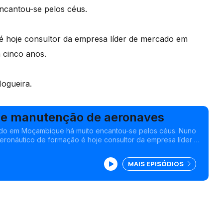
cantou-se pelos céus.
é hoje consultor da empresa líder de mercado em
 cinco anos.
Nogueira.
de manutenção de aeronaves
do em Moçambique há muito encantou-se pelos céus. Nuno
eronáutico de formação é hoje consultor da empresa líder de
ção de aeronaves da Irlanda, onde está há cinco anos.<br
MAIS EPISÓDIOS