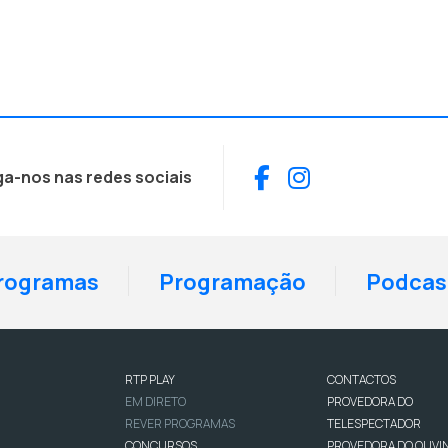
Facebook
Instagram
ga-nos nas redes sociais
rogramas
Programação
Podcas
RTP PLAY
CONTACTOS
EM DIRETO
PROVEDORA DO
REVER PROGRAMAS
TELESPECTADOR
CONCURSOS
PROVEDORA DO OUVI