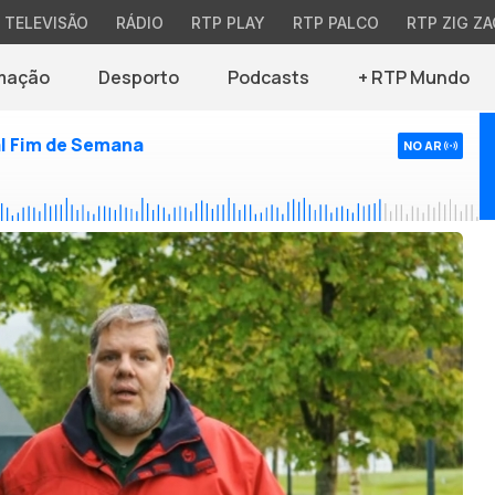
TELEVISÃO
RÁDIO
RTP PLAY
RTP PALCO
RTP ZIG ZA
mação
Desporto
Podcasts
+ RTP Mundo
l Fim de Semana
NO AR