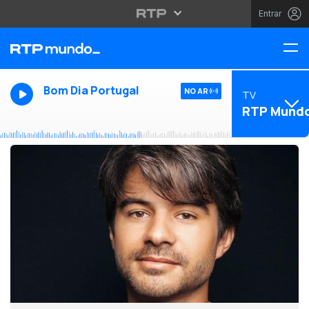
Entrar
Bom Dia Portugal
NO AR
TV
RTP Mund