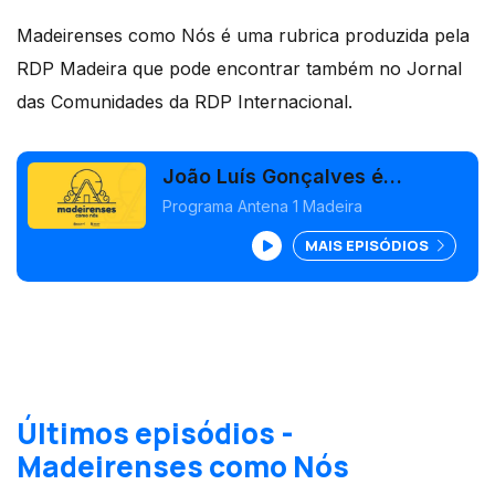
Madeirenses como Nós é uma rubrica produzida pela
RDP Madeira que pode encontrar também no Jornal
das Comunidades da RDP Internacional.
João Luís Gonçalves é
compositor, a viver em Belfas
Programa Antena 1 Madeira
e que diz ter um trabalho de
MAIS EPISÓDIOS
sonho. Autoria: Marco António
Sousa.
Últimos episódios -
Madeirenses como Nós