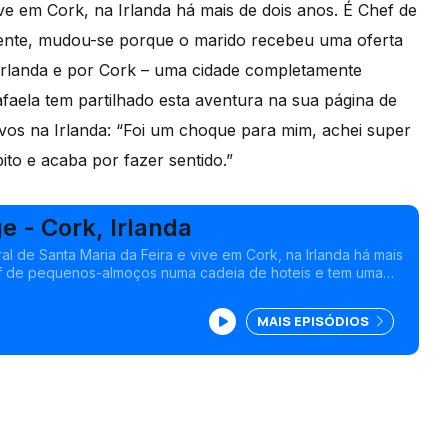
ive em Cork, na Irlanda há mais de dois anos.
É Chef de
mente, mudou-se porque o marido recebeu uma oferta
Irlanda e por Cork – uma cidade completamente
faela tem partilhado esta aventura na sua página de
ivos na Irlanda:
“Foi um choque para mim, achei super
to e acaba por fazer sentido.”
e - Cork, Irlanda
al de Santa Maria da Feira e vive em Cork, na Irlanda há mais
ef de pequenos-almoços numa cadeia de hoteis e tem uma
 chamada "Vida na Irlanda".
MAIS EPISÓDIOS