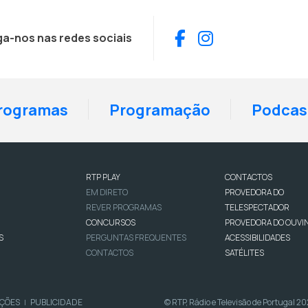
Facebook
Instagram
ga-nos nas redes sociais
rogramas
Programação
Podcas
RTP PLAY
CONTACTOS
EM DIRETO
PROVEDORA DO
REVER PROGRAMAS
TELESPECTADOR
CONCURSOS
PROVEDORA DO OUVI
S
PERGUNTAS FREQUENTES
ACESSIBILIDADES
CONTACTOS
SATÉLITES
IÇÕES
PUBLICIDADE
© RTP, Rádio e Televisão de Portugal 2
|