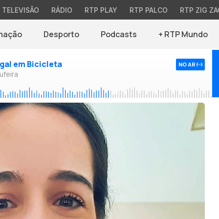
TELEVISÃO
RÁDIO
RTP PLAY
RTP PALCO
RTP ZIG ZA
mação
Desporto
Podcasts
+ RTP Mundo
ugal em Bicicleta
NO AR
ufeira