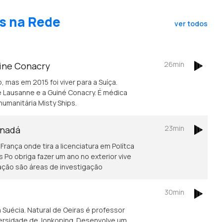
s na Rede
ver todos
26min
uine Conacry
, mas em 2015 foi viver para a Suíça.
 Lausanne e a Guiné Conacry. É médica
humanitária Misty Ships.
23min
anadá
rança onde tira a licenciatura em Polítca
Po obriga fazer um ano no exterior vive
ação são áreas de investigação
30min
Suécia. Natural de Oeiras é professor
iversidade de Jonkoping. Desenvolve um