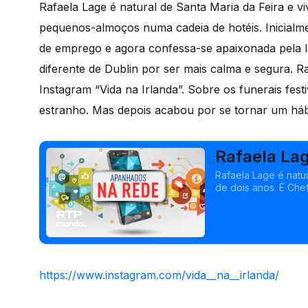
Rafaela Lage é natural de Santa Maria da Feira e v
pequenos-almoços numa cadeia de hotéis.
Inicial
de emprego e agora confessa-se apaixonada pela 
diferente de Dublin por ser mais calma e segura.
Ra
Instagram “Vida na Irlanda”.
Sobre os funerais fest
estranho. Mas depois acabou por se tornar um hábi
Rafaela Lag
Rafaela Lage é natur
de dois anos. É Ch
página de Instagram
https://www.instagram.com/vida__na__irlanda/