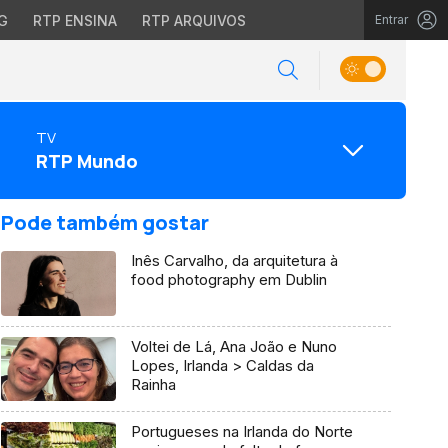
G
RTP ENSINA
RTP ARQUIVOS
Entrar
TV
RTP Mundo
Pode também gostar
Inês Carvalho, da arquitetura à
food photography em Dublin
Voltei de Lá, Ana João e Nuno
Lopes, Irlanda > Caldas da
Rainha
Portugueses na Irlanda do Norte