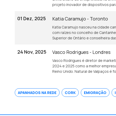
projeto inovador de dispositivos p
que tenham sofrido um AVC.
01 Dez, 2025
Katia Caramujo - Toronto
Katia Caramujo nasceu na cidade ca
com raízes no concelho de Cantanhede.
Superior de Ontário e conselheira 
24 Nov, 2025
Vasco Rodrigues - Londres
Vasco Rodrigues é diretor de market
2024 e 2025 como a melhor empresa 
Reino Unido. Natural de Valpaços é 
industrial.
APANHADOS NA REDE
CORK
EMIGRAÇÃO