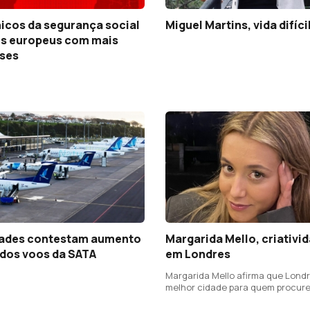
icos da segurança social
Miguel Martins, vida difíc
es europeus com mais
ses
ades contestam aumento
Margarida Mello, criativi
 dos voos da SATA
em Londres
Margarida Mello afirma que Londr
melhor cidade para quem procur
carreira em qualquer área criativ