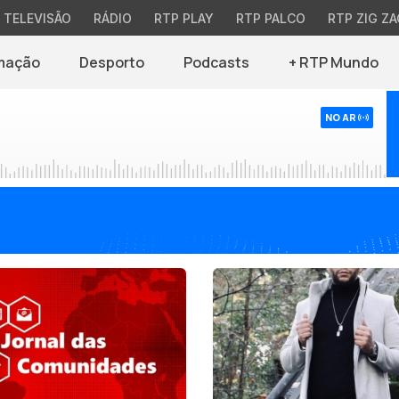
TELEVISÃO
RÁDIO
RTP PLAY
RTP PALCO
RTP ZIG ZA
mação
Desporto
Podcasts
+ RTP Mundo
NO AR