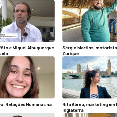
fôfo e Miguel Albuquerque
Sérgio Martins, motorist
uela
Zurique
lva, Relações Humanas na
Rita Abreu, marketing em 
Inglaterra