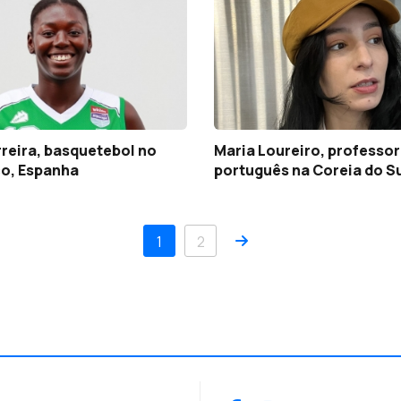
rreira, basquetebol no
Maria Loureiro, professor
co, Espanha
português na Coreia do S
Próximo
1
2