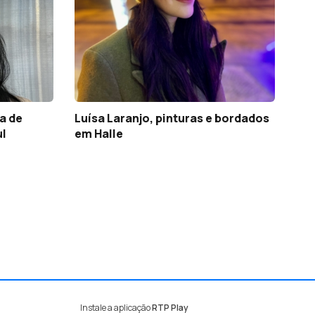
a de
Luísa Laranjo, pinturas e bordados
ul
em Halle
Instale a aplicação
RTP Play