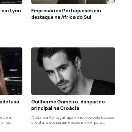
il em Lyon
Empresários Portugueses em
destaque na África do Sul
dade lusa
Guilherme Gameiro, dançarino
principal na Croácia
es é a
Ainda em Portugal, apaixonou-se pela esposa,
e uma
croata, e decidiram depois ir viver para
a
Zagreb