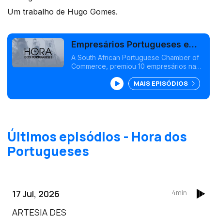
Um trabalho de Hugo Gomes.
Empresários Portugueses em
destaque na África do Sul
A South African Portuguese Chamber of
Commerce, premiou 10 empresários nas
várias áreas da economia sul-africana.
MAIS EPISÓDIOS
Últimos episódios - Hora dos
Portugueses
17 Jul, 2026
4min
ARTESIA DES