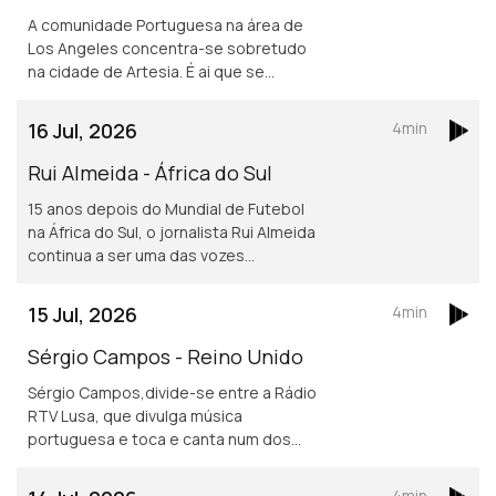
A comunidade Portuguesa na área de
Los Angeles concentra-se sobretudo
na cidade de Artesia. É ai que se
localiza um dos mais frequentados e
dinâmicos, centros culturais
16 Jul, 2026
4min
Portugueses nos Estados Unidos.
Rui Almeida - África do Sul
15 anos depois do Mundial de Futebol
na África do Sul, o jornalista Rui Almeida
continua a ser uma das vozes
portuguesas mais reconhecidas do
jornalismo desportivo, nos países da
15 Jul, 2026
4min
lusofonia.
Sérgio Campos - Reino Unido
Sérgio Campos,divide-se entre a Rádio
RTV Lusa, que divulga música
portuguesa e toca e canta num dos
mais conhecidos restaurantes
portugueses em Londres.
4min