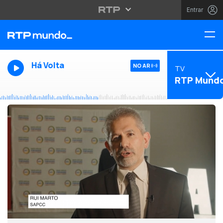
Entrar
Há Volta
NO AR
TV
RTP Mund