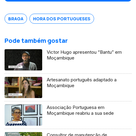
Moçambique, gostou do que viu e, em
2014, firmou uma sociedade com esse
empresário.
BRAGA
HORA DOS PORTUGUESES
Pode também gostar
Victor Hugo apresentou “Bantu” em
Moçambique
Artesanato português adaptado a
Moçambique
Associação Portuguesa em
Moçambique reabriu a sua sede
Consultor de manutenção de