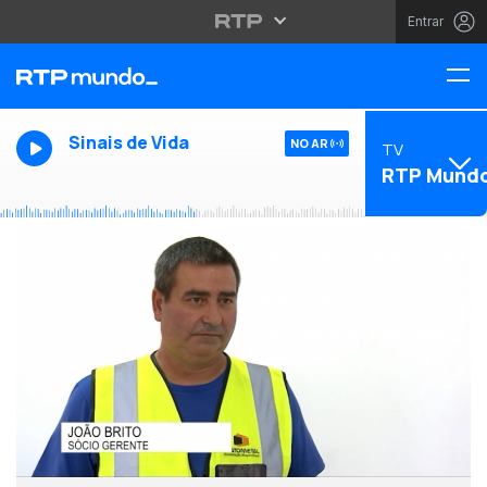
Entrar
Sinais de Vida
NO AR
TV
RTP Mund