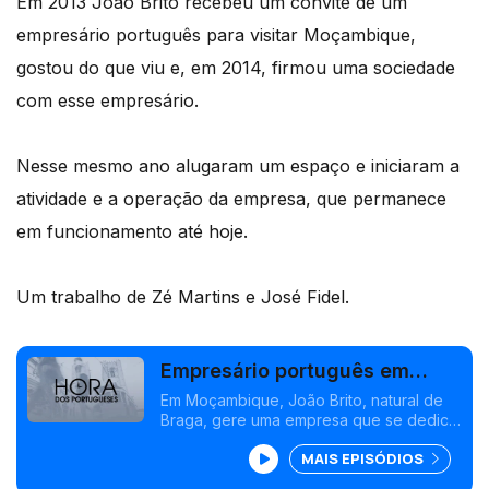
Em 2013 João Brito recebeu um convite de um
empresário português para visitar Moçambique,
gostou do que viu e, em 2014, firmou uma sociedade
com esse empresário.
Nesse mesmo ano alugaram um espaço e iniciaram a
atividade e a operação da empresa, que permanece
em funcionamento até hoje.
Um trabalho de Zé Martins e José Fidel.
Empresário português em
Moçambique
Em Moçambique, João Brito, natural de
Braga, gere uma empresa que se dedica
ao tratamento anti corrosivo do ferro. Em
MAIS EPISÓDIOS
2013 João Brito recebeu um convite de
um empresário português para visitar