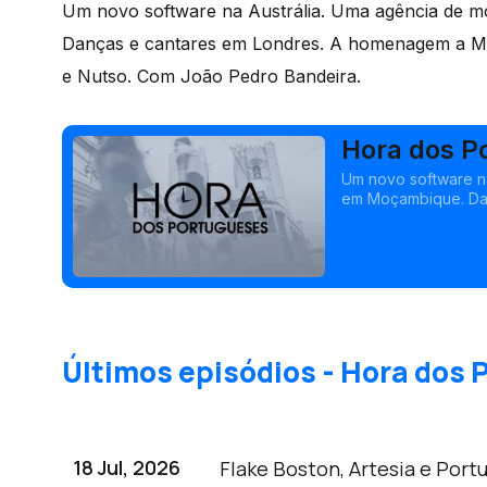
Um novo software na Austrália. Uma agência de 
Danças e cantares em Londres. A homenagem a Ma
e Nutso. Com João Pedro Bandeira.
Hora dos P
Um novo software n
em Moçambique. Da
DaCosta no Canadá.
Bandeira.
Últimos episódios - Hora dos
18 Jul, 2026
Flake Boston, Artesia e Portu