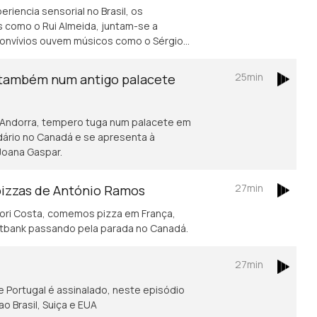
riencia sensorial no Brasil, os
 como o Rui Almeida, juntam-se a
onvívios ouvem músicos como o Sérgio
25min
 também num antigo palacete
m Andorra, tempero tuga num palacete em
idário no Canadá e se apresenta à
Joana Gaspar.
27min
 pizzas de António Ramos
ori Costa, comemos pizza em França,
itbank passando pela parada no Canadá.
27min
e Portugal é assinalado, neste episódio
o Brasil, Suiça e EUA