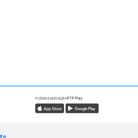
Instale a aplicação
RTP Play
ts