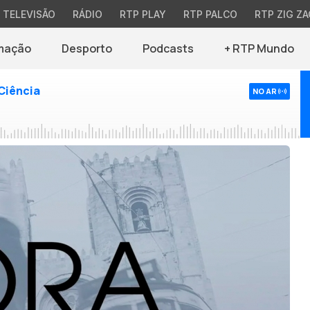
TELEVISÃO
RÁDIO
RTP PLAY
RTP PALCO
RTP ZIG ZA
mação
Desporto
Podcasts
+ RTP Mundo
Ciência
NO AR