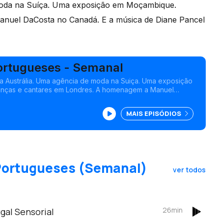
moda na Suíça. Uma exposição em Moçambique.
nuel DaCosta no Canadá. E a música de Diane Pancel
ortugueses - Semanal
a Austrália. Uma agência de moda na Suiça. Uma exposição
nças e cantares em Londres. A homenagem a Manuel
 E a música de Diane Pancel e Nutso. Com João Pedro
MAIS EPISÓDIOS
 Portugueses (Semanal)
ver todos
26min
gal Sensorial