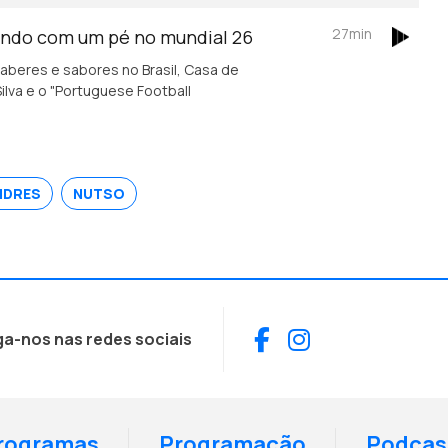
27min
ando com um pé no mundial 26
aberes e sabores no Brasil, Casa de
 Silva e o "Portuguese Football
NDRES
NUTSO
Facebook
Instagram
ga-nos nas redes sociais
rogramas
Programação
Podcas