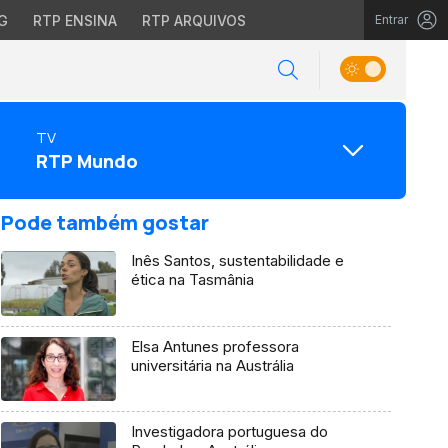
G
RTP ENSINA
RTP ARQUIVOS
Entrar
TV
RTP Mundo
Pode também gostar
Inês Santos, sustentabilidade e
ética na Tasmânia
Elsa Antunes professora
universitária na Austrália
Investigadora portuguesa do