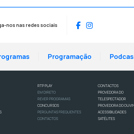
Facebook
Instagram
ga-nos nas redes sociais
rogramas
Programação
Podcas
RTP PLAY
CONTACTOS
EM DIRETO
PROVEDORA DO
REVER PROGRAMAS
TELESPECTADOR
CONCURSOS
PROVEDORA DO OUVI
S
PERGUNTAS FREQUENTES
ACESSIBILIDADES
CONTACTOS
SATÉLITES