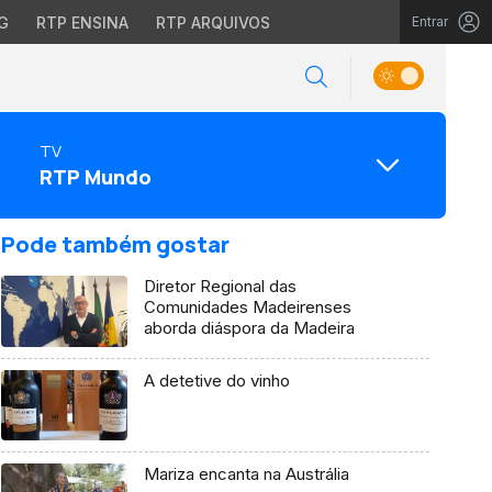
G
RTP ENSINA
RTP ARQUIVOS
Entrar
TV
RTP Mundo
Pode também gostar
Diretor Regional das
Comunidades Madeirenses
aborda diáspora da Madeira
A detetive do vinho
Mariza encanta na Austrália