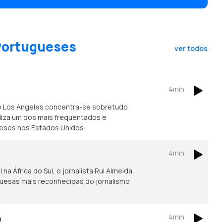
 Portugueses
ver todos
4min
e Los Angeles concentra-se sobretudo
caliza um dos mais frequentados e
ueses nos Estados Unidos.
4min
na África do Sul, o jornalista Rui Almeida
guesas mais reconhecidas do jornalismo
4min
o