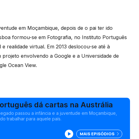
uventude em Moçambique, depois de o pai ter ido
sboa formou-se em Fotografia, no Instituto Português
l e realidade virtual. Em 2013 deslocou-se até à
 projeto envolvendo a Google e a Universidade de
gle Ocean View.
ortuguês dá cartas na Austrália
Chegado passou a infância e a juventude em Moçambique,
ido trabalhar para aquele país.
MAIS EPISÓDIOS