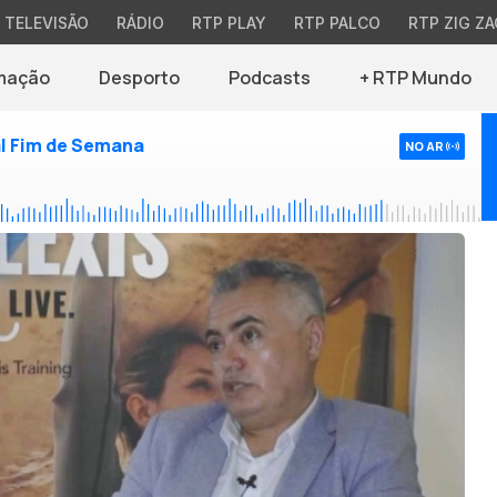
TELEVISÃO
RÁDIO
RTP PLAY
RTP PALCO
RTP ZIG ZA
mação
Desporto
Podcasts
+ RTP Mundo
l Fim de Semana
NO AR