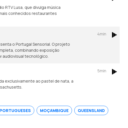
io RTV Lusa, que divulga música
mais conhecidos restaurantes
4min
enta o Portugal Sensorial. O projeto
ompleta, combinando exposição
w audiovisual tecnológico.
5min
a exclusivamente ao pastel de nata, a
ssachusetts.
 PORTUGUESES
MOÇAMBIQUE
QUEENSLAND