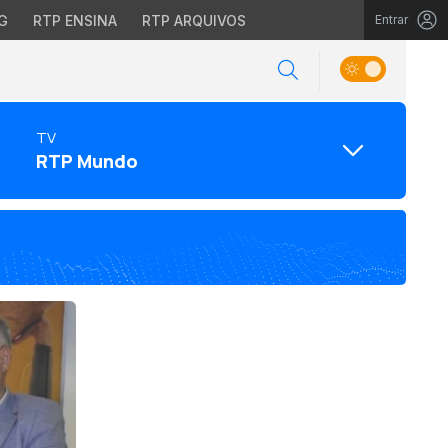
G
RTP ENSINA
RTP ARQUIVOS
Entrar
TV
RTP Mundo