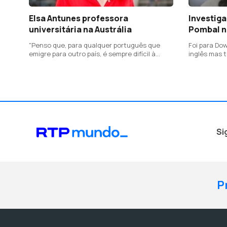
Elsa Antunes professora
Investig
universitária na Austrália
Pombal n
"Penso que, para qualquer português que
Foi para Do
emigre para outro país, é sempre difícil à
inglês mas 
primeira"
sucesso no 
na Universi
Si
P