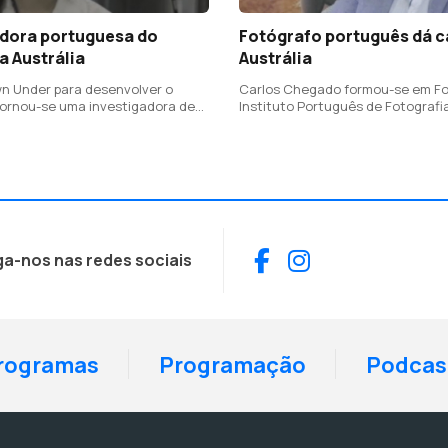
adora portuguesa do
Fotógrafo português dá c
a Austrália
Austrália
wn Under para desenvolver o
Carlos Chegado formou-se em Fot
tornou-se uma investigadora de
Instituto Português de Fotografia
Instituto de Biociência Molecular
especializou-se em fotografia dig
dade de Queensland
realidade virtual
Facebook
Instagram
ga-nos nas redes sociais
rogramas
Programação
Podcas