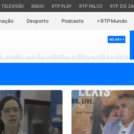
TELEVISÃO
RÁDIO
RTP PLAY
RTP PALCO
RTP ZIG ZA
mação
Desporto
Podcasts
+ RTP Mundo
NO AR