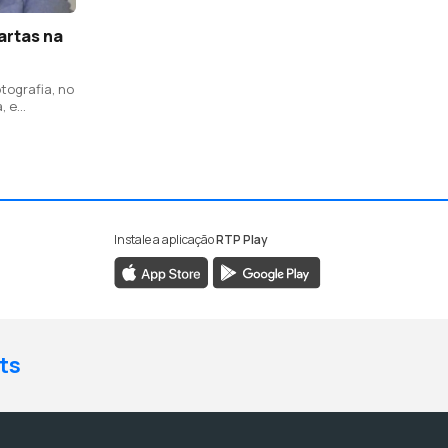
artas na
ografia, no
, e
ital e
Instale a aplicação
RTP Play
ts